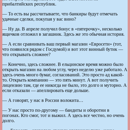
прибалтийских республик.
— То есть вы рассчитываете, что банкиры будут отмечать
удачные сделки, покупая у вас вино?
— Ну да. В апреле получил бонус в «пятерочку», несколько
ящичков отложил в загашник. Здесь же это обычная история.
— А если сравнивать ваш первый магазин «Евросети» (тот,
что появился рядом с Госдумой) и вот этот винный бутик —
что открывать сложнее?
— Конечно, здесь сложнее. В ельцинское время можно было
открыть магазин на любом углу, через неделю уже работало. А
здесь очень много бумаг, согласований. Это просто ад какой-
то. Открыть компанию — это пять минут. А вот получить
лицензию там, где ее никогда не было, это долго и муторно. А
если отказали — апеллировать еще дольше.
— А говорят, у нас в России волокита…
— У нас просто по-другому — бандиты и оборотни в
погонах. Кто смог, тот и выжил. А здесь все честно, но очень
долго.