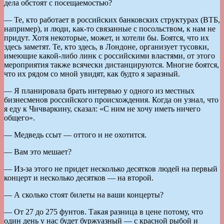
дела об­стоят с посе­щаемостью?
— Те, кто работает в россий­ских банковских структурах (ВТБ,
например), и люди, как-то связанные с посольством, к нам не
придут. Хотя некоторые, может, и хотели бы. Боятся, что их
здесь заметят. Те, кто здесь, в Лондоне, организует тусовки,
имеющие какой-либо линк с российскими властями, от этого
мероприятия также всячески дистанцируются. Многие боятся,
что их рядом со мной увидят, как будто я заразный.
— Я планировала брать интервью у одного из местных
бизнесменов российского происхождения. Когда он узнал, что
я еду к Чичваркину, сказал: «С ним не хочу иметь ничего
общего».
— Медведь ссыт — оттого и не охотится.
— Вам это мешает?
— Из-за этого не придет несколько десятков людей на первый
концерт и несколько десятков — на второй.
— А сколько стоят билеты на ваши концерты?
— От 27 до 275 фунтов. Такая разница в цене потому, что
один день у нас будет буржуазный — с красной рыбой и