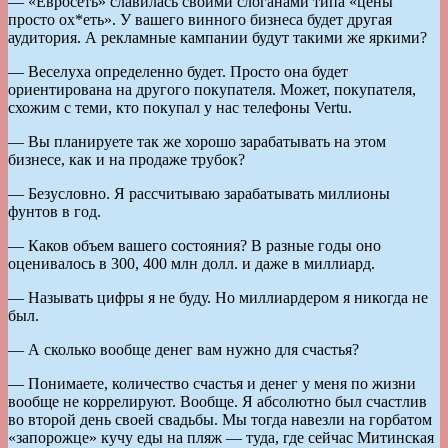
— «Евросеть» славилась своими слоганами типа «цены
просто ох*еть». У вашего винного бизнеса будет другая
аудитория. А рекламные кампании будут такими же яркими?
— Веселуха определенно будет. Просто она будет
ориентирована на другого покупателя. Может, покупателя,
схожим с теми, кто покупал у нас телефоны Vertu.
— Вы планируете так же хорошо зарабатывать на этом
бизнесе, как и на продаже трубок?
— Безусловно. Я рассчитываю зарабатывать миллионы
фунтов в год.
— Каков объем вашего состояния? В разные годы оно
оценивалось в 300, 400 млн долл. и даже в миллиард.
— Называть цифры я не буду. Но миллиардером я никогда не
был.
— А сколько вообще денег вам нужно для счастья?
— Понимаете, количество счастья и денег у меня по жизни
вообще не коррелируют. Вообще. Я абсолютно был счастлив
во второй день своей свадьбы. Мы тогда навезли на горбатом
«запорожце» кучу еды на пляж — туда, где сейчас Митинская