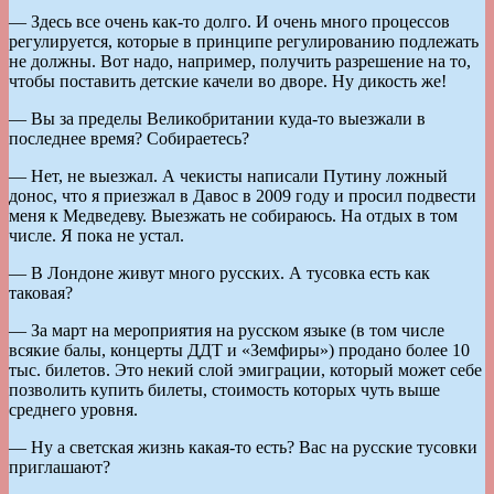
— Здесь все очень как-то долго. И очень много процессов
регулируется, которые в принципе регулированию подлежать
не должны. Вот надо, например, получить разрешение на то,
чтобы поставить детские качели во дворе. Ну дикость же!
— Вы за пределы Великобритании куда-то выезжали в
последнее время? Собираетесь?
— Нет, не выезжал. А чекисты написали Путину ложный
донос, что я приезжал в Давос в 2009 году и просил подвести
меня к Медведеву. Выезжать не собираюсь. На отдых в том
числе. Я пока не устал.
— В Лондоне живут много русских. А тусовка есть как
таковая?
— За март на мероприятия на русском языке (в том числе
всякие балы, концерты ДДТ и «Земфиры») продано более 10
тыс. билетов. Это некий слой эмиграции, который может себе
позволить купить билеты, стоимость которых чуть выше
среднего уровня.
— Ну а светская жизнь какая-то есть? Вас на русские тусовки
приглашают?