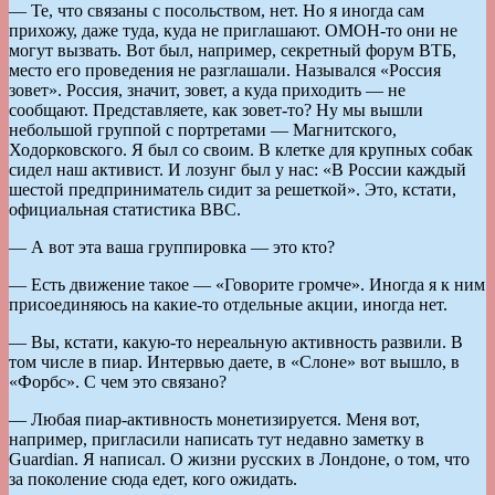
— Те, что связаны с посольством, нет. Но я иногда сам
прихожу, даже туда, куда не приглашают. ОМОН-то они не
могут вызвать. Вот был, например, секретный форум ВТБ,
место его проведения не разглашали. Назывался «Россия
зовет». Россия, значит, зовет, а куда приходить — не
сообщают. Представляете, как зовет-то? Ну мы вышли
небольшой группой с портретами — Магнитского,
Ходорковского. Я был со своим. В клетке для крупных собак
сидел наш активист. И лозунг был у нас: «В России каждый
шестой предприниматель сидит за решеткой». Это, кстати,
официальная статистика BBC.
— А вот эта ваша группировка — это кто?
— Есть движение такое — «Говорите громче». Иногда я к ним
присоединяюсь на какие-то отдельные акции, иногда нет.
— Вы, кстати, какую-то нереальную активность развили. В
том числе в пиар. Интервью даете, в «Слоне» вот вышло, в
«Форбс». С чем это связано?
— Любая пиар-активность монетизируется. Меня вот,
например, пригласили написать тут недавно заметку в
Guardian. Я написал. О жизни русских в Лондоне, о том, что
за поколение сюда едет, кого ожидать.