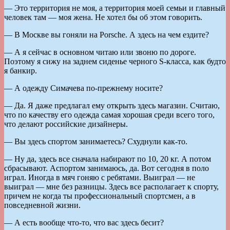
— Это территория не моя, а территория моей семьи и главный
человек там — моя жена. Не хотел бы об этом говорить.
— В Москве вы гоняли на Porsche. А здесь на чем ездите?
— А я сейчас в основном читаю или звоню по дороге.
Поэтому я сижу на заднем сиденье черного S-класса, как будто
я банкир.
— А одежду Симачева по-прежнему носите?
— Да. Я даже предлагал ему открыть здесь магазин. Считаю,
что по качеству его одежда самая хорошая среди всего того,
что делают российские дизайнеры.
— Вы здесь спортом занимаетесь? Схуднули как-то.
— Ну да, здесь все сначала набирают по 10, 20 кг. А потом
сбрасывают. Аспортом занимаюсь, да. Вот сегодня в поло
играл. Иногда в мяч гоняю с ребятами. Выиграл — не
выиграл — мне без разницы. Здесь все располагает к спорту,
причем не когда ты профессиональный спортсмен, а в
повседневной жизни.
— А есть вообще что-то, что вас здесь бесит?