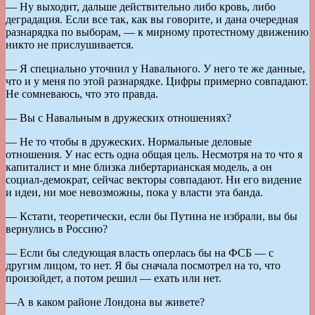
— Ну выходит, дальше действительно либо кровь, либо
деградация. Если все так, как вы говорите, и дана очередная
разнарядка по выборам, — к мирному протестному движению
никто не прислушивается.
— Я специально уточнил у Навального. У него те же данные,
что и у меня по этой разнарядке. Цифры примерно совпадают.
Не сомневаюсь, что это правда.
— Вы с Навальным в дружеских отношениях?
— Не то чтобы в дружеских. Нормальные деловые
отношения. У нас есть одна общая цель. Несмотря на то что я
капиталист и мне близка либертарианская модель, а он
социал-демократ, сейчас векторы совпадают. Ни его видение
и идеи, ни мое невозможны, пока у власти эта банда.
— Кстати, теоретически, если бы Путина не избрали, вы бы
вернулись в Россию?
— Если бы следующая власть оперлась бы на ФСБ — с
другим лицом, то нет. Я бы сначала посмотрел на то, что
произойдет, а потом решил — ехать или нет.
—А в каком районе Лондона вы живете?