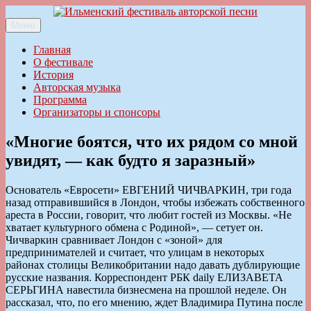
Перейти
к
Меню
Ильменский фестиваль авторской песни
содержимому
Главная
О фестивале
История
Авторская музыка
Программа
Организаторы и спонсоры
«Многие боятся, что их рядом со мной
увидят, — как будто я заразный»
Основатель «Евросети» ЕВГЕНИЙ ЧИЧВАРКИН, три года
назад отправившийся в Лондон, чтобы избежать собственного
ареста в России, говорит, что любит гостей из Москвы. «Не
хватает культурного обмена с Родиной», — сетует он.
Чичваркин сравнивает Лондон с «зоной» для
предпринимателей и считает, что улицам в некоторых
районах столицы Великобритании надо давать дублирующие
русские названия. Корреспондент РБК daily ЕЛИЗАВЕТА
СЕРЬГИНА навестила бизнесмена на прош­лой неделе. Он
рассказал, что, по его мнению, ждет Владимира Путина после