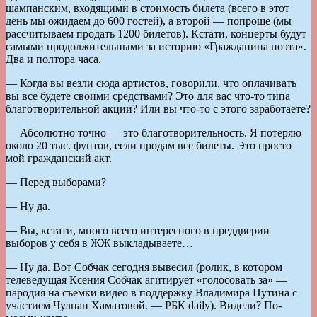
шампанским, входящими в стоимость билета (всего в этот
день мы ожидаем до 600 гостей), а второй — попроще (мы
рассчитываем продать 1200 билетов). Кстати, концерты будут
самыми продолжительными за историю «Гражданина поэта».
Два и полтора часа.
— Когда вы везли сюда артистов, говорили, что оплачивать
вы все будете своими средствами? Это для вас что-то типа
благотворительной акции? Или вы что-то с этого заработаете?
— Абсолютно точно — это благотворительность. Я потеряю
около 20 тыс. фунтов, если продам все билеты. Это просто
мой гражданский акт.
— Перед выборами?
— Ну да.
— Вы, кстати, много всего интересного в преддверии
выборов у себя в ЖЖ выкладываете…
— Ну да. Вот Собчак сегодня вывесил (ролик, в котором
телеведущая Ксения Собчак агитирует «голосовать за» —
пародия на съемки видео в поддержку Владимира Путина с
участием Чулпан Хаматовой. — РБК daily). Видели? По-