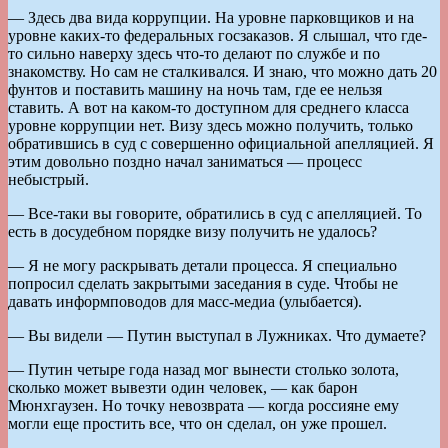
— Здесь два вида коррупции. На уровне парковщиков и на
уровне каких-то федеральных госзаказов. Я слышал, что где-
то сильно наверху здесь что-то делают по службе и по
знакомству. Но сам не сталкивался. И знаю, что можно дать 20
фунтов и поставить машину на ночь там, где ее нельзя
ставить. А вот на каком-то доступном для среднего класса
уровне коррупции нет. Визу здесь можно получить, только
обратившись в суд с совершенно официальной апелляцией. Я
этим довольно поздно начал заниматься — процесс
небыстрый.
— Все-таки вы говорите, обратились в суд с апелляцией. То
есть в досудебном порядке визу получить не удалось?
— Я не могу раскрывать детали процесса. Я специально
попросил сделать закрытыми заседания в суде. Чтобы не
давать информповодов для масс-медиа (улыбается).
— Вы видели — Путин выступал в Лужниках. Что думаете?
— Путин четыре года назад мог вынести столько золота,
сколько может вывезти один человек, — как барон
Мюнхгаузен. Но точку невозврата — когда россияне ему
могли еще простить все, что он сделал, он уже прошел.