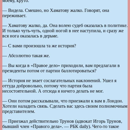
моему, круто.
— Видела. Смешно, но Хаматову жалко. Говорят, она
переживает.
— Хаматову жалко, да. Она волею судеб оказалась в политике.
И только чуть-чуть, одной ногой в нее наступила, и сразу же
вся нога оказалась в дерьме.
— С вами произошла та же история?
— Абсолютно такая же.
— Вы когда в «Правое дело» приходили, вам предлагали в
президенты потом от партии баллотироваться?
— История не знает сослагательных наклонений. Ушел я
оттуда добровольно, потому что партия была
несостоятельной. А отсюда я ничего делать не мог.
— Они потом рассказывали, что приезжали к вам в Лондон.
Хотели наладить связь. Сделать вас здесь своим полномочным
представителем.
— Приезжал действительно Трунов (адвокат Игорь Трунов,
бывший член «Правого дела». — РБК daily). Чего-то такое