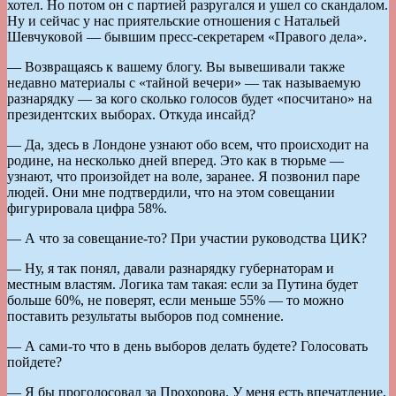
хотел. Но потом он с партией разругался и ушел со скандалом.
Ну и сейчас у нас приятельские отношения с Натальей
Шевчуковой — бывшим пресс-секретарем «Правого дела».
— Возвращаясь к вашему блогу. Вы вывешивали также
недавно материалы с «тайной вечери» — так называемую
разнарядку — за кого сколько голосов будет «посчитано» на
президентских выборах. Откуда инсайд?
— Да, здесь в Лондоне узнают обо всем, что происходит на
родине, на несколько дней вперед. Это как в тюрьме —
узнают, что произойдет на воле, заранее. Я позвонил паре
людей. Они мне подтвердили, что на этом совещании
фигурировала цифра 58%.
— А что за совещание-то? При участии руководства ЦИК?
— Ну, я так понял, давали разнарядку губернаторам и
местным властям. Логика там такая: если за Путина будет
больше 60%, не поверят, если меньше 55% — то можно
поставить результаты выборов под сомнение.
— А сами-то что в день выборов делать будете? Голосовать
пойдете?
— Я бы проголосовал за Прохорова. У меня есть впечатление,