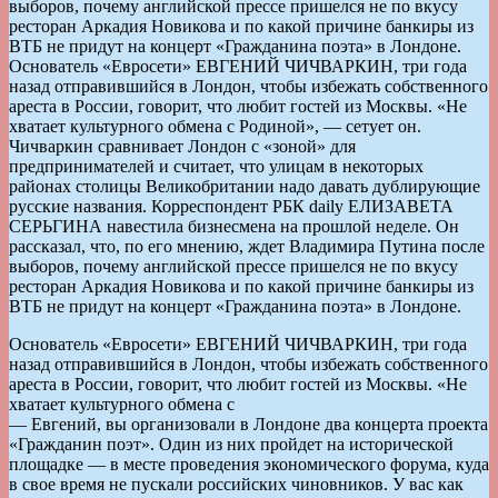
выборов, почему английской прессе пришелся не по вкусу
ресторан Аркадия Новикова и по какой причине банкиры из
ВТБ не придут на концерт «Гражданина поэта» в Лондоне.
Основатель «Евросети» ЕВГЕНИЙ ЧИЧВАРКИН, три года
назад отправившийся в Лондон, чтобы избежать собственного
ареста в России, говорит, что любит гостей из Москвы. «Не
хватает культурного обмена с Родиной», — сетует он.
Чичваркин сравнивает Лондон с «зоной» для
предпринимателей и считает, что улицам в некоторых
районах столицы Великобритании надо давать дублирующие
русские названия. Корреспондент РБК daily ЕЛИЗАВЕТА
СЕРЬГИНА навестила бизнесмена на прош­лой неделе. Он
рассказал, что, по его мнению, ждет Владимира Путина после
выборов, почему английской прессе пришелся не по вкусу
ресторан Аркадия Новикова и по какой причине банкиры из
ВТБ не придут на концерт «Гражданина поэта» в Лондоне.
Основатель «Евросети» ЕВГЕНИЙ ЧИЧВАРКИН, три года
назад отправившийся в Лондон, чтобы избежать собственного
ареста в России, говорит, что любит гостей из Москвы. «Не
хватает культурного обмена с
— Евгений, вы организовали в Лондоне два концерта проекта
«Гражданин поэт». Один из них пройдет на исторической
площадке — в месте проведения экономического форума, куда
в свое время не пускали россий­ских чиновников. У вас как