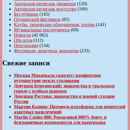
Авторская песня как движение
(120)
Авторская песня как искусство
(169)
Без рубрики
(145)
Грушинский фестиваль
(82)
Клубы, творческие объединения, театры
(141)
Музыкальные инструменты
(69)
Новости
(42 062)
Обо всем
(112)
Персоналии
(134)
Фестивали, конкурсы, концерты
(233)
Свежие записи
Москва Махачкала самолет: комфортное
путешествие между столицами
Девушки Березовский: знакомства в уральском
городе с особым шармом
Девушки Ростова: знакомства в южной столице
России
Мартин Казино: Премиум-платформа для ценителей
азартных развлечений
Martin Casino 800: Рекордный 800% бонус и
безграничные возможности для выигрыша