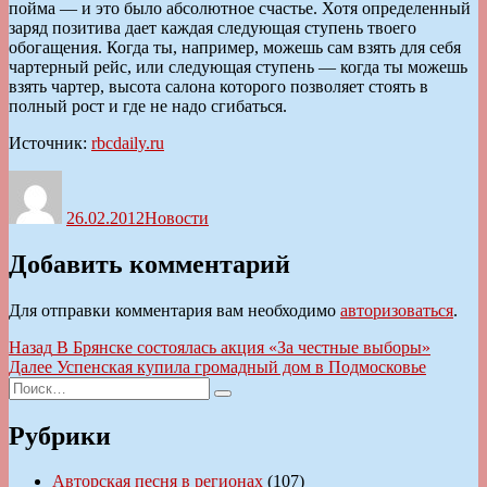
пойма — и это было абсолютное счастье. Хотя определенный
заряд позитива дает каждая следующая ступень твоего
обогащения. Когда ты, например, можешь сам взять для себя
чартерный рейс, или следующая ступень — когда ты можешь
взять чартер, высота салона которого позволяет стоять в
полный рост и где не надо сгибаться.
Источник:
rbcdaily.ru
Автор
Опубликовано
Рубрики
26.02.2012
Новости
Добавить комментарий
Для отправки комментария вам необходимо
авторизоваться
.
Навигация
Предыдущая
Назад
В Брянске состоялась акция «За честные выборы»
запись:
Следующая
Далее
Успенская купила громадный дом в Подмосковье
по
Искать:
запись:
Поиск
записям
Рубрики
Авторская песня в регионах
(107)