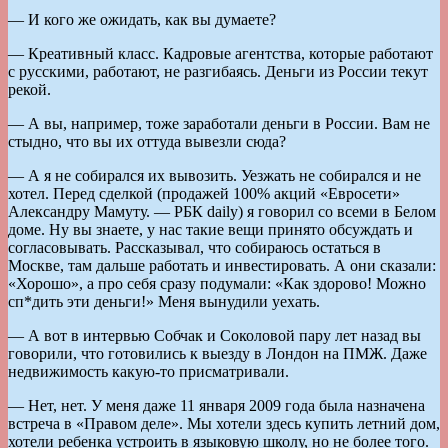
— И кого же ожидать, как вы думаете?
— Креативный класс. Кадровые агентства, которые работают
с русскими, работают, не разгибаясь. Деньги из России текут
рекой.
— А вы, например, тоже заработали деньги в России. Вам не
стыдно, что вы их оттуда вывезли сюда?
— А я не собирался их вывозить. Уезжать не собирался и не
хотел. Перед сделкой (продажей 100% акций «Евросети»
Александру Мамуту. — РБК daily) я говорил со всеми в Белом
доме. Ну вы знаете, у нас такие вещи принято обсуждать и
согласовывать. Рассказывал, что собираюсь остаться в
Москве, там дальше работать и инвестировать. А они сказали:
«Хорошо», а про себя сразу подумали: «Как здорово! Можно
сп*дить эти деньги!» Меня вынудили уехать.
— А вот в интервью Собчак и Соколовой пару лет назад вы
говорили, что готовились к выезду в Лондон на ПМЖ. Даже
недвижимость какую-то присматривали.
— Нет, нет. У меня даже 11 января 2009 года была назначена
встреча в «Правом деле». Мы хотели здесь купить летний дом,
хотели ребенка устроить в языковую школу, но не более того.