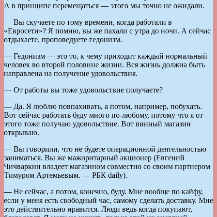
А в принципе перемещаться — этого мы точно не ожидали.
— Вы скучаете по тому времени, когда работали в
«Евросети»? Я помню, вы же пахали с утра до ночи. А сейчас
отдыхаете, проповедуете гедонизм.
— Гедонизм — это то, к чему приходит каждый нормальный
человек во второй половине жизни. Вся жизнь должна быть
направлена на получение удовольствия.
— От работы вы тоже удовольствие получаете?
— Да. Я люблю повпахивать, а потом, например, побухать.
Вот сейчас работать буду много по-любому, потому что я от
этого тоже получаю удовольствие. Вот винный магазин
открываю.
— Вы говорили, что не будете операционной деятельностью
заниматься. Вы же мажоритарный акционер (Евгений
Чичваркин владеет магазином совместно со своим партнером
Тимуром Артемьевым. — РБК daily).
— Не сейчас, а потом, конечно, буду. Мне вообще по кайфу,
если у меня есть свободный час, самому сделать доставку. Мне
это действительно нравится. Люди ведь когда покупают,