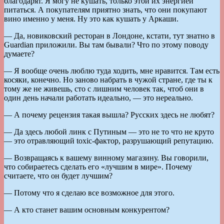
благодарят. Я могу не кушать, только этой их энергией
питаться. А покупателям приятно знать, что они покупают
вино именно у меня. Ну это как кушать у Аркаши.
— Да, новиковский ресторан в Лондоне, кстати, тут знатно в
Guardian приложили. Вы там бывали? Что по этому поводу
думаете?
— Я вообще очень люблю туда ходить, мне нравится. Там есть
косяки, конечно. Но заново набрать в чужой стране, где ты к
тому же не живешь, сто с лишним человек так, чтоб они в
один день начали работать идеально, — это нереально.
— А почему рецензия такая вышла? Русских здесь не любят?
— Да здесь любой линк с Путиным — это не то что не круто
— это отравляющий toxic-фактор, разрушающий репутацию.
— Возвращаясь к вашему винному магазину. Вы говорили,
что собираетесь сделать его «лучшим в мире». Почему
считаете, что он будет лучшим?
— Потому что я сделаю все возможное для этого.
— А кто станет вашим основным конкурентом?