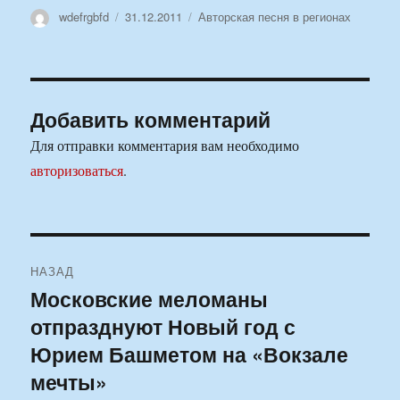
Автор
Опубликовано
Рубрики
wdefrgbfd
31.12.2011
Авторская песня в регионах
Добавить комментарий
Для отправки комментария вам необходимо
авторизоваться
.
Навигация
НАЗАД
по
Московские меломаны
Предыдущая
отпразднуют Новый год с
запись:
записям
Юрием Башметом на «Вокзале
мечты»