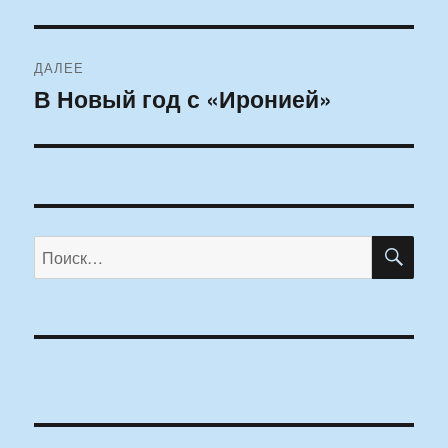
ДАЛЕЕ
В Новый год с «Иронией»
Следующая
запись:
ПО
Искать: