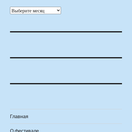
Архивы
Главная
О фестивале