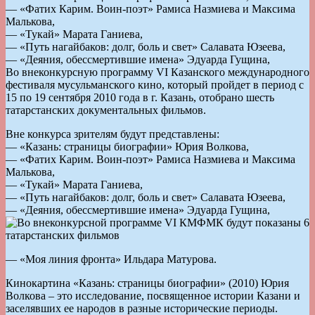
— «Фатих Карим. Воин-поэт» Рамиса Назмиева и Максима
Малькова,
— «Тукай» Марата Ганиева,
— «Путь нагайбаков: долг, боль и свет» Салавата Юзеева,
— «Деяния, обессмертившие имена» Эдуарда Гущина,
Во внеконкурсную программу VI Казанского международного
фестиваля мусульманского кино, который пройдет в период с
15 по 19 сентября 2010 года в г. Казань, отобрано шесть
татарстанских документальных фильмов.
Вне конкурса зрителям будут представлены:
— «Казань: страницы биографии» Юрия Волкова,
— «Фатих Карим. Воин-поэт» Рамиса Назмиева и Максима
Малькова,
— «Тукай» Марата Ганиева,
— «Путь нагайбаков: долг, боль и свет» Салавата Юзеева,
— «Деяния, обессмертившие имена» Эдуарда Гущина,
— «Моя линия фронта» Ильдара Матурова.
Кинокартина «Казань: страницы биографии» (2010) Юрия
Волкова – это исследование, посвященное истории Казани и
заселявших ее народов в разные исторические периоды.