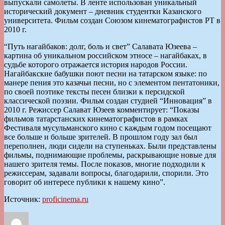
выпускали самолеты. В ленте использован уникальный
исторический документ – дневник студентки Казанского
университета. Фильм создан Союзом кинематографистов РТ в
2010 г.
“Путь нагайбаков: долг, боль и свет” Салавата Юзеева –
картина об уникальном российском этносе – нагайбаках, в
судьбе которого отражается история народов России.
Нагайбакские бабушки поют песни на татарском языке: по
манере пения это казачьи песни, но с элементом пентатоники,
по своей поэтике тексты песен близки к персидской
классической поэзии. Фильм создан студией “Инновация” в
2010 г. Режиссер Салават Юзеев комментирует: “Показы
фильмов татарстанских кинематографистов в рамках
Фестиваля мусульманского кино с каждым годом посещают
все больше и больше зрителей. В прошлом году зал был
переполнен, люди сидели на ступеньках. Были представлены
фильмы, поднимающие проблемы, раскрывающие новые для
нашего зрителя темы. После показов, многие подходили к
режиссерам, задавали вопросы, благодарили, спорили. Это
говорит об интересе публики к нашему кино”.
Источник:
proficinema.ru
Автор
Опубликовано
Рубрики