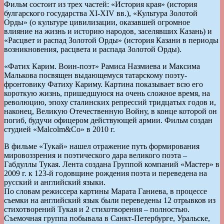
Фильм состоит из трех частей: «История края» (история
булгарского государства XI-XIV вв.), «Культура Золотой
Орды» (о культуре цивилизации, оказавшей огромное
влияние на жизнь и историю народов, заселявших Казань) и
«Расцвет и распад Золотой Орды» (история Казани в периоды
возникновения, расцвета и распада Золотой Орды).
«Фатих Карим. Воин-поэт» Рамиса Назмиева и Максима
Малькова посвящен выдающемуся татарскому поэту-
фронтовику Фатиху Кариму. Картина показывает всю его
короткую жизнь, пришедшуюся на очень сложное время, на
революцию, эпоху сталинских репрессий тридцатых годов и,
наконец, Великую Отечественную Войну, в конце которой он
погиб, будучи офицером действующей армии. Фильм создан
студией «Malcolm&Co» в 2010 г.
В фильме «Тукай» нашел отражение путь формирования
мировоззрения и поэтического дара великого поэта –
Габдуллы Тукая. Лента создана Группой компаний «Мастер» в
2009 г. к 123-й годовщине рождения поэта и переведена на
русский и английский языки.
По словам режиссера картины Марата Ганиева, в процессе
съемки на английский язык были переведены 12 отрывков из
стихотворений Тукая и 2 стихотворения – полностью.
Съемочная группа побывала в Санкт-Петербурге, Уральске,