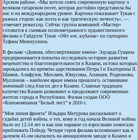
Арском районе. «Мы хотели снять современную картину о
великом татарском поэте, которая достойно представила бы
нас и на международном уровне. Картина показывает Тукая с
разных сторон: как поэта и как трагическую личность», —
отмечает режиссер. Сейчас группа компаний «Мастер»
готовится к съемкам полнометражного художественного
фильма о Габдулле Тукае «Әйт әле, күбәләк» по сценарию
Туфана Миннуллина.
В фильме «Деяния, обессмертившие имена» Эдуарда Гущина
предпринимается попытка исследовать историю развития
меценатства и благотворительности в Казани, истоки которых
зарождались во времена царствования Петра I и Екатерины II.
Шамов, Алафузов, Михляев, Юнусовы, Апанаев, Родионова,
Муллинов – наиболее яркие имена прошлого, оставившие
значимый след благих дел в Казани. Славные традиции
купечества Казани развивают и продолжают современные
жители города и Республики. Фильм создан ООО
«Кинокомпания “Белый лист” в 2010 г.
“Моя линия фронта” Ильдара Матурова рассказывает о
судьбах детей войны, о тех, кому в год начала Великой войны
было по 12-14 лет и как они наравне со взрослыми помогали
приближать Победу. Четыре героя фильма вспоминают как в
далеком 41-ом оказались на авиационном заводе в Казани и