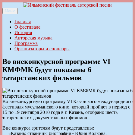
Перейти
к
Меню
Ильменский фестиваль авторской песни
содержимому
Главная
О фестивале
История
Авторская музыка
Программа
Организаторы и спонсоры
Во внеконкурсной программе VI
КМФМК будут показаны 6
татарстанских фильмов
Во внеконкурсную программу VI Казанского международного
фестиваля мусульманского кино, который пройдет в период с
15 по 19 сентября 2010 года в г. Казань, отобрано шесть
татарстанских документальных фильмов.
Вне конкурса зрителям будут представлены:
— «Казань: страницы биографии» Юрия Волкова,