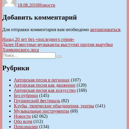
18.08.2010
Новости
Добавить комментарий
Для отправки комментария вам необходимо
авторизоваться
.
Навигация
Предыдущая
Назад
20 лет без «последнего героя»
запись:
Следующая
Далее
Известные музыканты выступят против вырубки
по
запись:
Химкинского леса
записям
Искать:
Поиск
Рубрики
Авторская песня в регионах
(107)
Авторская песня как движение
(120)
Авторская песня как искусство
(169)
Без рубрики
(145)
Грушинский фестиваль
(82)
Клубы, творческие объединения, театры
(141)
Музыкальные инструменты
(69)
Новости
(42 062)
Обо всем
(112)
Персоналии
(134)