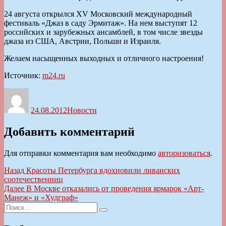
24 августа открылся XV Московский международный
фестиваль «Джаз в саду Эрмитаж». На нем выступят 12
российских и зарубежных ансамблей, в том числе звезды
джаза из США, Австрии, Польши и Израиля.
Желаем насыщенных выходных и отличного настроения!
Источник:
m24.ru
Автор
Опубликовано
Рубрики
24.08.2012
Новости
Добавить комментарий
Для отправки комментария вам необходимо
авторизоваться
.
Навигация
Предыдущая
Назад
Красоты Петербурга вдохновили ливанских
запись:
соотечественниц
по
Следующая
Далее
В Москве отказались от проведения ярмарок «Арт-
записям
запись:
Манеж» и «Худграф»
Искать:
Поиск