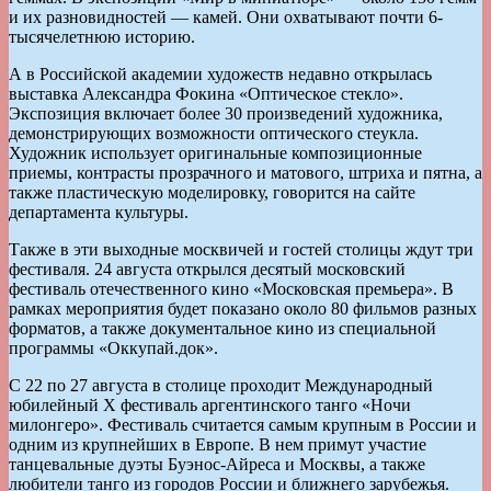
и их разновидностей — камей. Они охватывают почти 6-
тысячелетнюю историю.
А в Российской академии художеств недавно открылась
выставка Александра Фокина «Оптическое стекло».
Экспозиция включает более 30 произведений художника,
демонстрирующих возможности оптического стеукла.
Художник использует оригинальные композиционные
приемы, контрасты прозрачного и матового, штриха и пятна, а
также пластическую моделировку, говорится на сайте
департамента культуры.
Также в эти выходные москвичей и гостей столицы ждут три
фестиваля. 24 августа открылся десятый московский
фестиваль отечественного кино «Московская премьера». В
рамках мероприятия будет показано около 80 фильмов разных
форматов, а также документальное кино из специальной
программы «Оккупай.док».
С 22 по 27 августа в столице проходит Международный
юбилейный X фестиваль аргентинского танго «Ночи
милонгеро». Фестиваль считается самым крупным в России и
одним из крупнейших в Европе. В нем примут участие
танцевальные дуэты Буэнос-Айреса и Москвы, а также
любители танго из городов России и ближнего зарубежья.