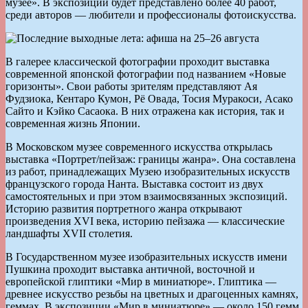
музее». В экспозиции будет представлено более 40 работ,
среди авторов — любители и профессионалы фотоискусства.
В галерее классической фотографии проходит выставка
современной японской фотографии под названием «Новые
горизонты». Свои работы зрителям представляют Ая
Фудзиока, Кентаро Кумон, Рё Овада, Тосия Муракоси, Асако
Сайто и Кэйко Сасаока. В них отражена как история, так и
современная жизнь Японии.
В Московском музее современного искусства открылась
выставка «Портрет/пейзаж: границы жанра». Она составлена
из работ, принадлежащих Музею изобразительных искусств
французского города Нанта. Выставка состоит из двух
самостоятельных и при этом взаимосвязанных экспозиций.
Историю развития портретного жанра открывают
произведения XVI века, историю пейзажа — классические
ландшафты XVII столетия.
В Государственном музее изобразительных искусств имени
Пушкина проходит выставка античной, восточной и
европейской глиптики «Мир в миниатюре». Глиптика —
древнее искусство резьбы на цветных и драгоценных камнях,
геммах. В экспозиции «Мир в миниатюре» — около 150 гемм