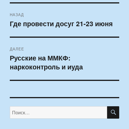
Навигация
НАЗАД
по
Где провести досуг 21-23 июня
Предыдущая
запись:
записям
ДАЛЕЕ
Русские на ММКФ:
Следующая
наркоконтроль и иуда
запись:
ПО
Искать: