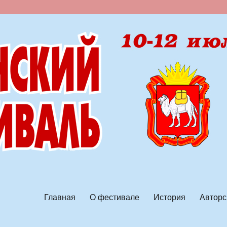
ской песни
Главная
О фестивале
История
Авторс