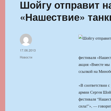
Шойгу отправит н
«Нашествие» танк
Автор
Опубликовано
17.06.2013
Рубрики
Новости
фестиваля «Нашест
акция «Вместе мы 
ссылкой на Миноб
«В соответствии с
армии Сергея Шойг
фестиваля “Нашест
сила!”», — говори