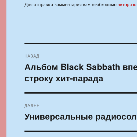
Для отправки комментария вам необходимо
авторизо
Навигация
НАЗАД
по
Альбом Black Sabbath вп
Предыдущая
запись:
записям
строку хит-парада
ДАЛЕЕ
Универсальные радиосо
Следующая
запись: