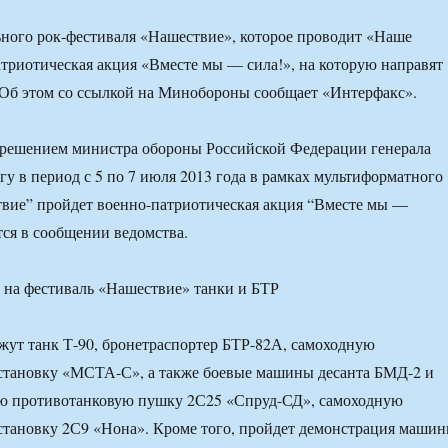
ного рок-фестиваля «Нашествие», которое проводит «Наше
атриотическая акция «Вместе мы — сила!», на которую направят
 Об этом со ссылкой на Минобороны сообщает «Интерфакс».
 решением министра обороны Российской Федерации генерала
у в период с 5 по 7 июля 2013 года в рамках мультиформатного
вие” пройдет военно-патриотическая акция “Вместе мы —
тся в сообщении ведомства.
жут танк Т-90, бронетраспортер БТР-82А, самоходную
становку «МСТА-С», а также боевые машины десанта БМД-2 и
ю противотанковую пушку 2С25 «Спруд-СД», самоходную
становку 2С9 «Нона». Кроме того, пройдет демонстрация маши