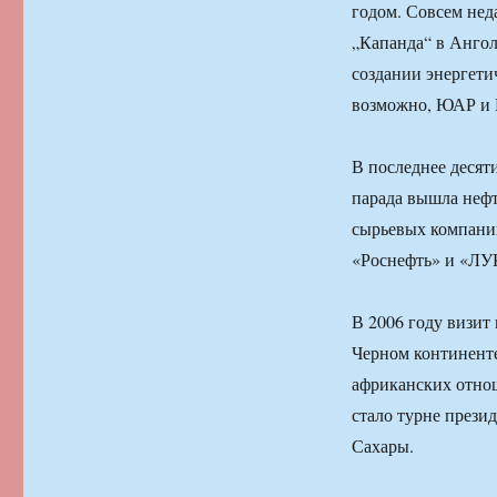
годом. Совсем нед
„Капанда“ в Ангол
создании энергети
возможно, ЮАР и
В последнее десят
парада вышла нефт
сырьевых компани
«Роснефть» и «Л
В 2006 году визит
Черном континент
африканских отнош
стало турне прези
Сахары.