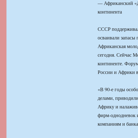
— Африканский «Д
континента
СССР поддерживал
осваивали запасы 
Африканская молод
сегодня. Сейчас М
континенте. Форум
России и Африки в
«В 90-е годы особ
делами, приводили
Африку и налажива
фирм-однодневок 
компаниям и банка