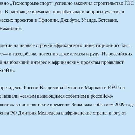
авно „Технопромэкспорт“ успешно закончил строительство ГЭС
е. В настоящее время мы прорабатываем вопросы участия в
ческих проектов в Эфиопии, Джибути, Уганде, Ботсване,
 Намибии».
илетие на первые строчки африканского инвестиционного хит-
е— и газодобыча, потеснив даже алмазы и руду. Из российских
й наибольший интерес к африканским проектам проявляют
УКОЙЛ».
 президента России Владимира Путина в Марокко и ЮАР на
е назвали «самым выдающимся событием в российско-
ениях в постсоветские времена». Знаковым событием 2009 года
дента РФ Дмитрия Медведева в африканские страны к югу от