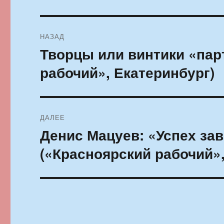
Навигация
НАЗАД
по
Творцы или винтики «пар
Предыдущая
запись:
записям
рабочий», Екатеринбург)
ДАЛЕЕ
Денис Мацуев: «Успех зави
Следующая
запись:
(«Красноярский рабочий»,