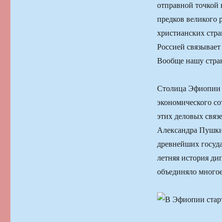
отправной точкой 
предков великого 
христианских стра
Россией связывает
Вообще нашу стра
Столица Эфиопии 
экономического со
этих деловых связ
Александра Пушкин
древнейших госуда
летняя история д
объединяло многое