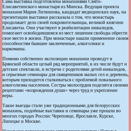
Сама выставка подготовлена монахинями Свято-
Елисаветинского монастыря из Минска. Ведущая проекта
монахиня Мария Литвинова, кандидат медицинских наук, на
презентации выставки рассказала о том, что монастырь
продолжает дело своей покровительницы, великой княгини
Елисаветы. Они участвуют в реабилитации инвалидов,
помогают освободившимся из мест лишения свободы обрести
свое место в жизни. При монастыре нашли применение своим
способностям бывшие заключенные, алкоголики и
наркоманы.
Помимо собственно экспозиции монахини проведут в
Брянской области целый ряд мероприятий, в их числе будут и
детские спектакли, и встречи с родителями детей-инвалидов,
и серьезные семинары для священников малых сел и деревень,
которым приходится сталкиваться с проблемой повального
алкоголизма населения. Сестры милосердия поделятся своими
рецептами «возрождения души» через труд и укрепление
веры.
Такие выезды стали уже традиционными для белорусских
монахинь, подобные выставки и семинары уже прошли во
многих городах России: Череповце, Ярославле, Курске,
Липецке и Москве.