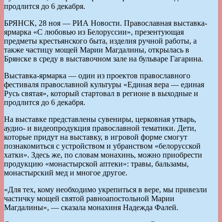
продлится до 6 декабря.
БРЯНСК, 28 ноя — РИА Новости. Православная выставка-
ярмарка «С любовью из Белоруссии», презентующая
предметы крестьянского быта, изделия ручной работы, а
также частицу мощей Марии Магдалины, открылась в
Брянске в среду в выставочном зале на бульваре Гагарина.
Выставка-ярмарка — один из проектов православного
фестиваля православной культуры «Единая вера — единая
Русь святая», который стартовал в регионе в выходные и
продлится до 6 декабря.
На выставке представлены сувениры, церковная утварь,
аудио- и видеопродукция православной тематики. Дети,
которые придут на выставку, в игровой форме смогут
познакомиться с устройством и убранством «белорусской
хатки». Здесь же, по словам монахинь, можно приобрести
продукцию «монастырской аптеки»: травы, бальзамы,
монастырский мед и многое другое.
«Для тех, кому необходимо укрепиться в вере, мы привезли
частичку мощей святой равноапостольной Марии
Магдалины», — сказала монахиня Надежда Фалей.