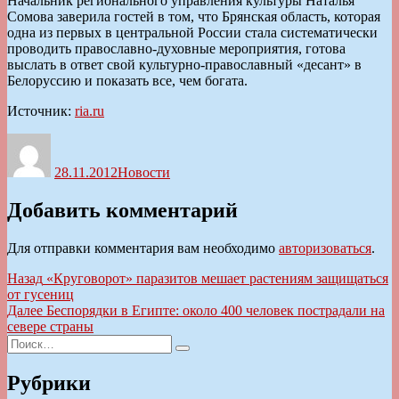
Начальник регионального управления культуры Наталья
Сомова заверила гостей в том, что Брянская область, которая
одна из первых в центральной России стала систематически
проводить православно-духовные мероприятия, готова
выслать в ответ свой культурно-православный «десант» в
Белоруссию и показать все, чем богата.
Источник:
ria.ru
Автор
Опубликовано
Рубрики
28.11.2012
Новости
Добавить комментарий
Для отправки комментария вам необходимо
авторизоваться
.
Навигация
Предыдущая
Назад
«Круговорот» паразитов мешает растениям защищаться
запись:
от гусениц
по
Следующая
Далее
Беспорядки в Египте: около 400 человек пострадали на
записям
запись:
севере страны
Искать:
Поиск
Рубрики