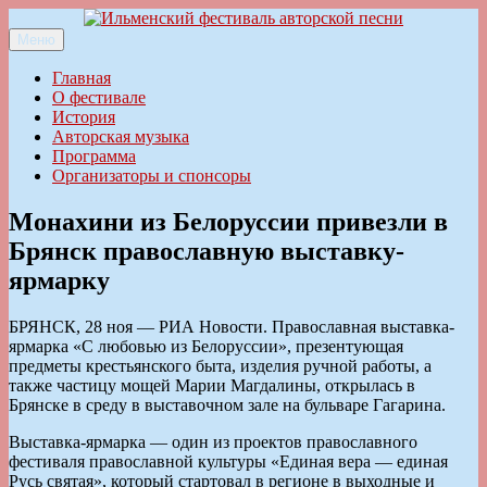
Перейти
к
Меню
Ильменский фестиваль авторской песни
содержимому
Главная
О фестивале
История
Авторская музыка
Программа
Организаторы и спонсоры
Монахини из Белоруссии привезли в
Брянск православную выставку-
ярмарку
БРЯНСК, 28 ноя — РИА Новости. Православная выставка-
ярмарка «С любовью из Белоруссии», презентующая
предметы крестьянского быта, изделия ручной работы, а
также частицу мощей Марии Магдалины, открылась в
Брянске в среду в выставочном зале на бульваре Гагарина.
Выставка-ярмарка — один из проектов православного
фестиваля православной культуры «Единая вера — единая
Русь святая», который стартовал в регионе в выходные и