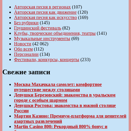
Авторская песня в регионах
(107)
Авторская песня как движение
(120)
Авторская песня как искусство
(169)
Без рубрики
(145)
Грушинский фестиваль
(82)
Клубы, творческие объединения, театры
(141)
Музыкальные инструменты
(69)
Новости
(42 062)
Обо всем
(112)
Персоналии
(134)
Фестивали, конкурсы, концерты
(233)
Свежие записи
Москва Махачкала самолет: комфортное
путешествие между столицами
Девушки Березовский: знакомства в уральском
городе с особым шармом
Девушки Ростова: знакомства в южной столице
России
Мартин Казино: Премиум-платформа для ценителей
азартных развлечений
Martin Casino 800: Рекордный 800% бонус и