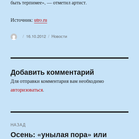
быть терпимее», — отметил артист.
Источник:
utro.ru
Автор
Опубликовано
Рубрики
16.10.2012
Новости
Добавить комментарий
Для отправки комментария вам необходимо
авторизоваться
.
Навигация
НАЗАД
по
Осень: «унылая пора» или
Предыдущая