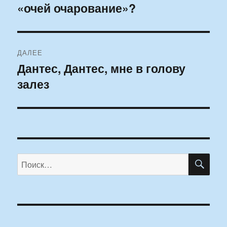
«очей очарование»?
запись:
записям
ДАЛЕЕ
Дантес, Дантес, мне в голову
Следующая
залез
запись:
ПО
Искать: