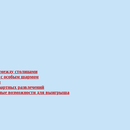
 между столицами
е с особым шармом
и
зартных развлечений
ичные возможности для выигрыша