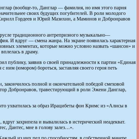
нглар (вообще-то, Данглар — фамилия, но имя этого парня
значительнее своих будущих погубителей. В роли молодого
Кирилл Гордеев и Юрий Мазихин, а Маминов и Добронравов
 в русле традиционного антрепризного музыкально—
фия. И вдруг — смена жанра. На экране появилась характерная
новных элементах, которые можно условно назвать «шансон» и
вплелась в драму.
рил публику, заявив о своей принадлежности к партии «Единая
с ним (юмором) бороться, заставляя своего героя петь
, закончилось полной и окончательной победой смеховой
иктор Добронравов, травестирующий в роли Эжени Данглар,
 что ухватилась за образ Ирацибеты фон Кримс из «Алисы в
 вдруг захрипела и вывалилась в истерический неадекват.
ес, Дантес, мне в голову залез…».
Каждый из них пел по способностям, в собственной манере.