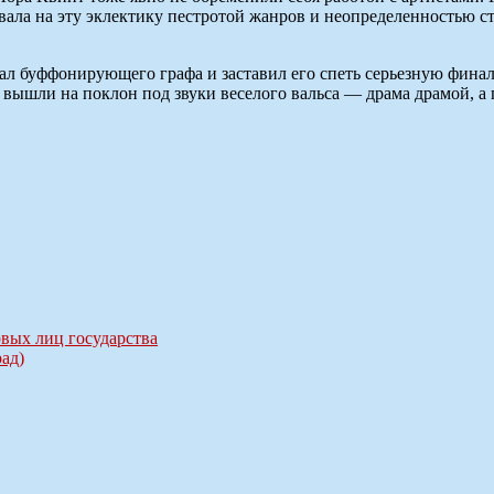
вала на эту эклектику пестротой жанров и неопределенностью ст
уздал буффонирующего графа и заставил его спеть серьезную фин
вышли на поклон под звуки веселого вальса — драма драмой, а 
вых лиц государства
ад)