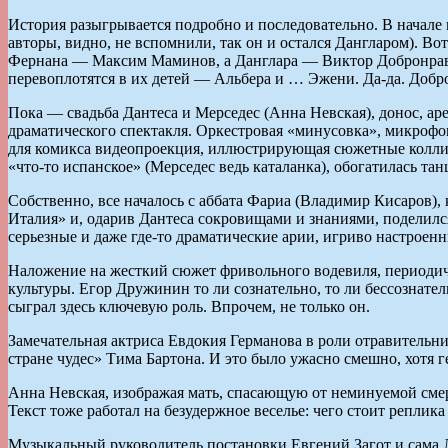
История разыгрывается подробно и последовательно. В начале
авторы, видно, не вспомнили, так он и остался Дангларом). В
Фернана — Максим Маминов, а Данглара — Виктор Добронраво
перевоплотятся в их детей — Альбера и … Эжени. Да-да. Добро
Пока — свадьба Дантеса и Мерседес (Анна Невская), донос, ар
драматического спектакля. Оркестровая «минусовка», микрофо
для комикса видеопроекция, иллюстрирующая сюжетные коллиз
«что-то испанское» (Мерседес ведь каталанка), обогатилась та
Собственно, все началось с аббата Фариа (Владимир Кисаров)
Италия» и, одарив Дантеса сокровищами и знаниями, поделился
серьезные и даже где-то драматические арии, игриво настроен
Наложение на жесткий сюжет фривольного водевиля, периодич
культуры. Егор Дружинин то ли сознательно, то ли бессознате
сыграл здесь ключевую роль. Впрочем, не только он.
Замечательная актриса Евдокия Германова в роли отравительни
стране чудес» Тима Бартона. И это было ужасно смешно, хотя г
Анна Невская, изображая мать, спасающую от неминуемой смер
Текст тоже работал на безудержное веселье: чего стоит реплик
Музыкальный руководитель постановки Евгений Загот и сама Л