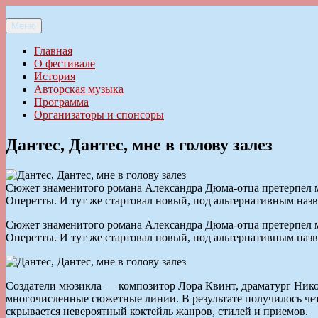
Перейти
к
Меню
Ильменский фестиваль авторской песни
содержимому
Главная
О фестивале
История
Авторская музыка
Программа
Организаторы и спонсоры
Дантес, Дантес, мне в голову залез
Сюжет знаменитого романа Александра Дюма-отца претерпел ма
Оперетты. И тут же стартовал новый, под альтернативным наз
Сюжет знаменитого романа Александра Дюма-отца претерпел ма
Оперетты. И тут же стартовал новый, под альтернативным наз
Создатели мюзикла — композитор Лора Квинт, драматург Нико
многочисленные сюжетные линии. В результате получилось чет
скрывается невероятный коктейль жанров, стилей и приемов.