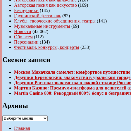
Авторская песня как искусство
(169)
Без рубрики
(145)
Грушинский фестиваль
(82)
Клубы, творческие объединения, театры
(141)
Музыкальные инструменты
(69)
Новости
(42 062)
Обо всем
(112)
Персоналии
(134)
Фестивали, конкурсы, концерты
(233)
Свежие записи
Москва Махачкала самолет: комфортное путешествие
Девушки Березовский: знакомства в уральском город
Девушки Ростова: знакомства в южной столице Росси
Мартин Казино: Премиум-платформа для ценителей а
Martin Casino 800: Рекордный 800% бонус и безгран
Архивы
Архивы
Главная