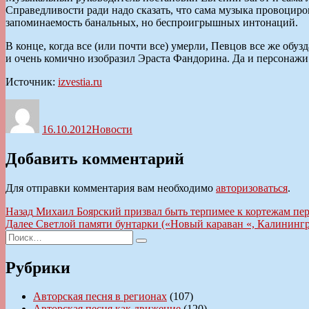
Справедливости ради надо сказать, что сама музыка провоциро
запоминаемость банальных, но беспроигрышных интонаций.
В конце, когда все (или почти все) умерли, Певцов все же об
и очень комично изобразил Эраста Фандорина. Да и персонажи 
Источник:
izvestia.ru
Автор
Опубликовано
Рубрики
16.10.2012
Новости
Добавить комментарий
Для отправки комментария вам необходимо
авторизоваться
.
Навигация
Предыдущая
Назад
Михаил Боярский призвал быть терпимее к кортежам пер
запись:
Следующая
Далее
Светлой памяти бунтарки («Новый караван «, Калинингр
по
Искать:
запись:
Поиск
записям
Рубрики
Авторская песня в регионах
(107)
Авторская песня как движение
(120)