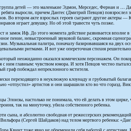
 группа детей — это маленькие Эдмон, Мерседес, Фернан и … Да
от ребята выросли, причем Дантес (Дмитрий Певцов) повзрослел 
в. Во втором акте взрослых героев сыграют другие актеры — 
нравов играет девушку. Но об этой травести чуть позже.
ест и замок Иф. До этого момента действие развивается вполне
нное пение, невыстроенный звуковой баланс, скромная сценогра
ии. Музыкальная палитра, поначалу базировавшаяся на двух ос
нцевальными ритмами. И вот уже опереточная стихия решительно 
, который неожиданно оказался комическим персонажем. Он поко
 с ним главным: чувством юмора. И хотя Певцов честно пытался 
ный граф побеждал непреклонного мстителя.
ески переходящего в неуклюжую клоунаду и грубоватый балаган
льно «отпустил» артистов и они шарашили кто во что горазд. В
цы Элоизы, настолько не понимала, что ей делать в этом цирке,
ероиня, так на минуточку, убила собственного ребенка.
ти сына, и абсолютно свободная от режиссерских рекомендаций,
а Вильфора (Сергей Шайдаков) над телом мертвого ребенка: «Дант
ора Квинт тоже явно не обременили себя работой с артистами. 