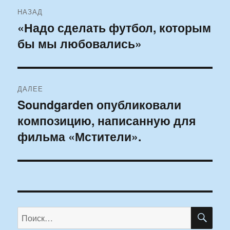
Навигация
НАЗАД
по
«Надо сделать футбол, которым
Предыдущая
бы мы любовались»
запись:
записям
ДАЛЕЕ
Soundgarden опубликовали
Следующая
композицию, написанную для
запись:
фильма «Мстители».
ПО
Искать: