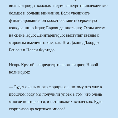
волныraquo; , с каждым годом конкурс привлекает все
больше и больше внимания. Если увеличить
финансирование, он может составить серьезную
конкуренцию laquo; Евровидениюraquo;. Этим летом
на сцене laquo; Дзинтариraquo; выступят звезды с
мировым именем, такие, как Том Джонс, Джордж
Бенсон и Нелли Фуртадо.
Игорь Крутой, сопредседатель жюри quot; Новой
волныquot;:
— Будет очень много сюрпризов, потому что уже в
прошлом году мы получили упрек в том, что очень
многое повторяется, и нет никаких всплесков. Будет
сюрпризов до чертиков много!