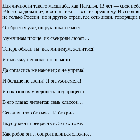
Для личности такого масштаба, как Наталья, 13 лет — срок неб
«Чёртова дюжина», в остальном — всё по-прежнему. И сегодня 
не только России, но и других стран, где есть люди, говорящи
Он бреется уже, но рук пока не моет.
Мужчинам проще: их свекрови любят…
Теперь обязан ты, как минимум, жениться!
Я выгляжу неплохо, но нечасто.
Да согласись же наконец: я не упряма!
И больше не звони! Я оглухонемела!
Я сохраню вам верность под проценты…
В его глазах читается: семь классов…
Сегодня плов без мяса. И без риса.
Вкус у меня прекрасный. Запах тоже.
Как робок он… сопротивляться сложно…