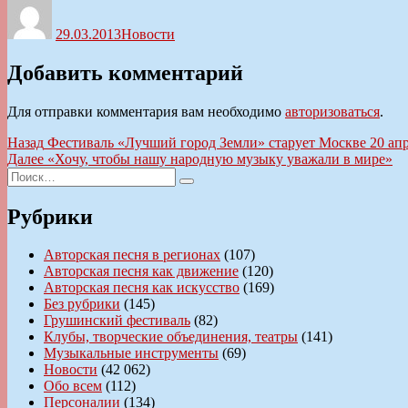
Автор
Опубликовано
Рубрики
29.03.2013
Новости
Добавить комментарий
Для отправки комментария вам необходимо
авторизоваться
.
Навигация
Предыдущая
Назад
Фестиваль «Лучший город Земли» старует Москве 20 ап
запись:
Следующая
Далее
«Хочу, чтобы нашу народную музыку уважали в мире»
по
Искать:
запись:
Поиск
записям
Рубрики
Авторская песня в регионах
(107)
Авторская песня как движение
(120)
Авторская песня как искусство
(169)
Без рубрики
(145)
Грушинский фестиваль
(82)
Клубы, творческие объединения, театры
(141)
Музыкальные инструменты
(69)
Новости
(42 062)
Обо всем
(112)
Персоналии
(134)