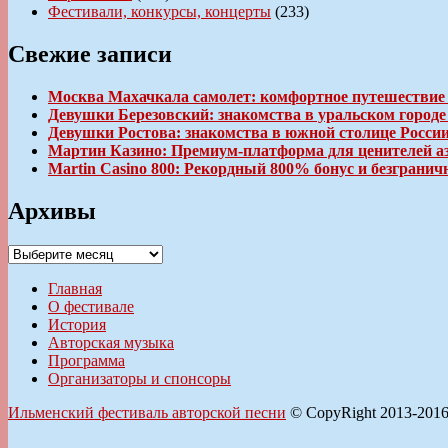
Фестивали, конкурсы, концерты
(233)
Свежие записи
Москва Махачкала самолет: комфортное путешествие
Девушки Березовский: знакомства в уральском город
Девушки Ростова: знакомства в южной столице Росси
Мартин Казино: Премиум-платформа для ценителей а
Martin Casino 800: Рекордный 800% бонус и безгран
Архивы
Архивы
Главная
О фестивале
История
Авторская музыка
Программа
Организаторы и спонсоры
Ильменский фестиваль авторской песни
© CopyRight 2013-201