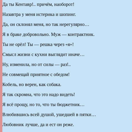
Да ты Кентавр!.. причём, наоборот!
Назавтра у меня истерика и шопинг.
Да, он склонял меня, но так нерегулярно…
Я в браке добровольно. Муж — контрактник.
Ты не орёл! Ты — решка через «я»!
Смысл жизни с кухни выглядит иначе…
Ну, изменила, но от силы — раз!..
Не совмещай приятное с обедом!
Кобель, но верен, как собака.
Я так скромна, что это надо видеть!
Я всё прощу, но то, что ты бюджетник…
Влюбившись всей душой, ушедшей в пятки…
Любовник лучше, да и ест он реже.