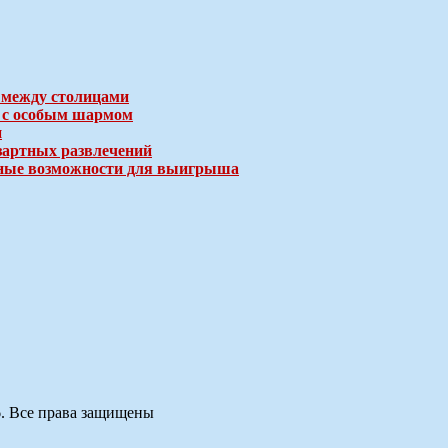
 между столицами
е с особым шармом
и
зартных развлечений
ичные возможности для выигрыша
6. Все права защищены