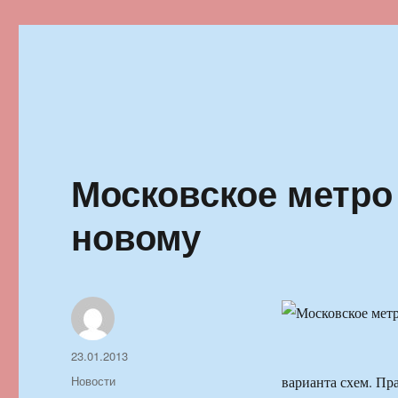
Ильменский фестиваль автор
Московское метро 
новому
Автор
Опубликовано
23.01.2013
Рубрики
Новости
варианта схем. Пр