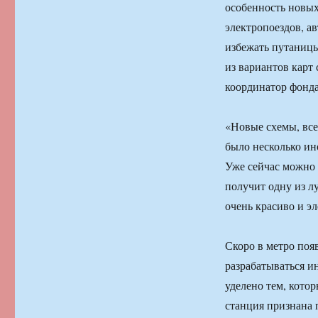
особенность новых
электропоездов, а
избежать путаницы
из вариантов кар
координатор фонда
«Новые схемы, все
было несколько ин
Уже сейчас можно г
получит одну из л
очень красиво и эл
Скоро в метро поя
разрабатываться и
уделено тем, кото
станция признана 