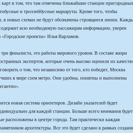
 карт в том, что там отмечены ближайшие станции пригородны
втобусные и троллейбусные маршруты. Кроме того, чтобы
, в новых схемах не будут обозначены строящиеся линии. Кажд
т содержит всю необходимую пассажирам информацию, уверен
 «Городские проекты» Илья Варламов.
 три финалиста, это работы мирового уровня. В составе жюри
остранных экспертов, которые очень высоко оценили их качеств
оворить о том, что независимо от того, кто победит, Москва
учших в мире схем метро. Они удобны, понятны и выполнены
егантно».
вится новая система ориентиров. Дизайн указателей будет
ндивидуально для каждой станции. Больше всего внимания будет
рые расположены в центре города. Там практически каждая
памятником архитектуры. Все это будет сделано в рамках создан