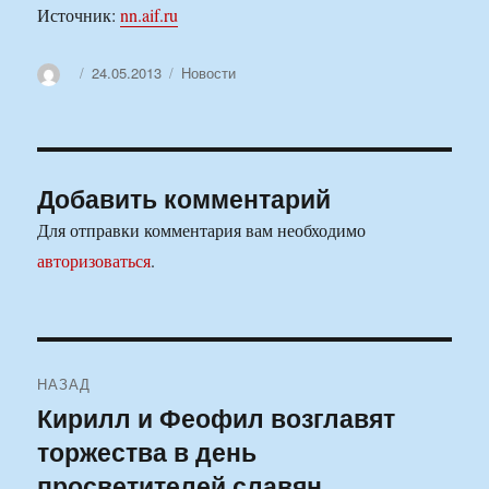
Источник:
nn.aif.ru
Автор
Опубликовано
Рубрики
24.05.2013
Новости
Добавить комментарий
Для отправки комментария вам необходимо
авторизоваться
.
Навигация
НАЗАД
по
Кирилл и Феофил возглавят
Предыдущая
торжества в день
запись:
записям
просветителей славян