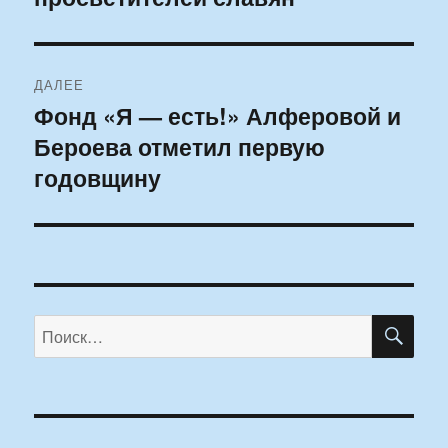
ДАЛЕЕ
Фонд «Я — есть!» Алферовой и
Следующая
Бероева отметил первую
запись:
годовщину
ПО
Искать: