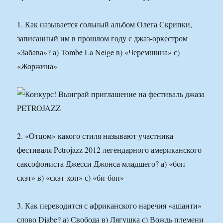
1. Как называется сольный альбом Олега Скрипки,
записанный им в прошлом году с джаз-оркестром
«Забава»? а) Tombe La Neige в) «Черемшина» с)
«Жоржина»
2. «Отцом» какого стиля называют участника
фестиваля Petrojazz 2012 легендарного американского
саксофониста Джесси Джонса младшего? а) «боп-
скэт» в) «скэт-хоп» с) «би-боп»
3. Как переводится с африканского наречия «ашанти»
слово Djabe? а) Свобода в) Лягушка с) Вождь племени