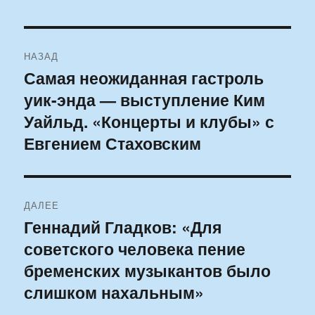
Навигация
НАЗАД
по
Самая неожиданная гастроль
Предыдущая
уик-энда — выступление Ким
запись:
записям
Уайльд. «Концерты и клубы» с
Евгением Стаховским
ДАЛЕЕ
Геннадий Гладков: «Для
Следующая
советского человека пение
запись:
бременских музыкантов было
слишком нахальным»