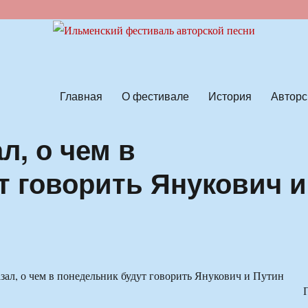
ской песни
Главная
О фестивале
История
Авторс
л, о чем в
т говорить Янукович и