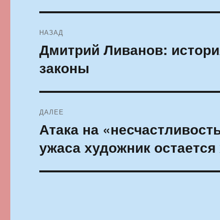
Навигация
НАЗАД
по
Дмитрий Ливанов: история
Предыдущая
запись:
записям
законы
ДАЛЕЕ
Атака на «несчастливост
Следующая
запись:
ужаса художник остается