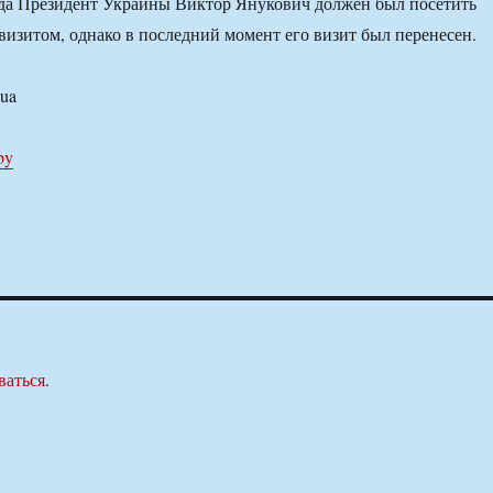
ода Президент Украины Виктор Янукович должен был посетить
визитом, однако в последний момент его визит был перенесен.
.ua
by
ваться
.