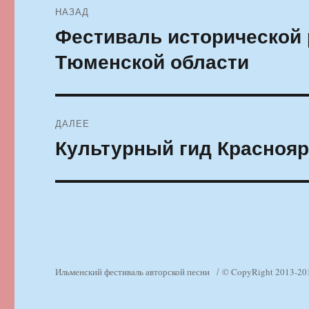
НАЗАД
по
Фестиваль исторической 
Предыдущая
запись:
записям
Тюменской области
ДАЛЕЕ
Культурный гид Красноярс
Следующая
запись:
Ильменский фестиваль авторской песни
© CopyRight 2013-20