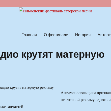
ской песни
Главная
О фестивале
История
Авторс
адио крутят матерную
Антимонопольщики признал
не этичной рекламу одного и
аже запчастей