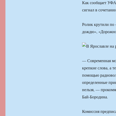
Как сообщает УФАС
сигнал в сочетани
Ролик крутили по 
дождю», «Дорожно
— Современная мор
крепкие слова, а т
помощью радиовол
определенные прин
нельзя, — проком
Бай-Бородина.
Комиссия предписа