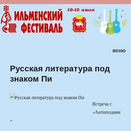
МЕНЮ
Ильменский фестиваль авторской
песни
Русская литература под
знаком Пи
Встреча с
«Антиподами
»