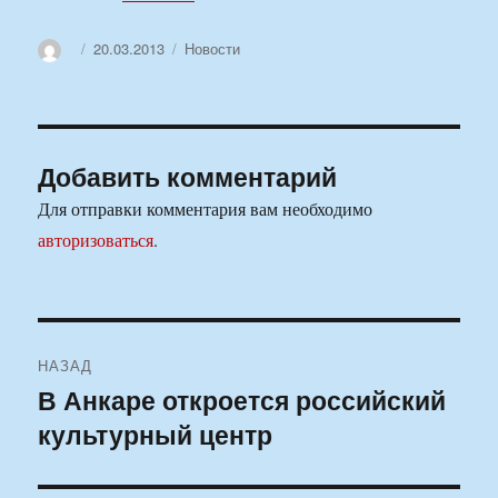
Автор
Опубликовано
Рубрики
20.03.2013
Новости
Добавить комментарий
Для отправки комментария вам необходимо
авторизоваться
.
Навигация
НАЗАД
по
В Анкаре откроется российский
Предыдущая
культурный центр
запись:
записям