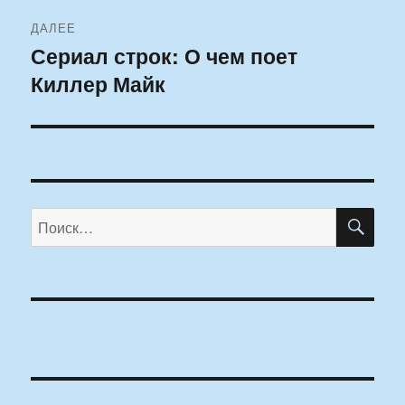
ДАЛЕЕ
Сериал строк: О чем поет
Следующая
Киллер Майк
запись:
ПО
Искать: