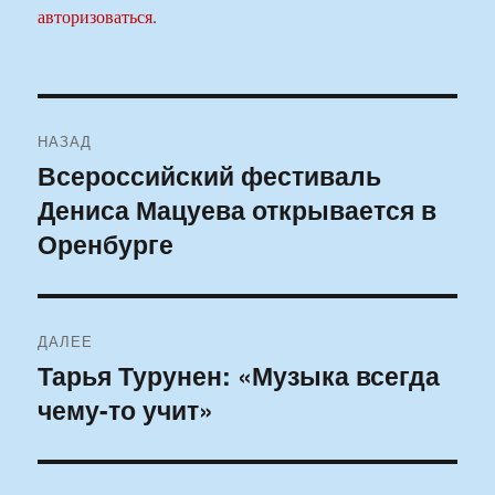
авторизоваться
.
Навигация
НАЗАД
по
Всероссийский фестиваль
Предыдущая
Дениса Мацуева открывается в
запись:
записям
Оренбурге
ДАЛЕЕ
Тарья Турунен: «Музыка всегда
Следующая
чему-то учит»
запись: