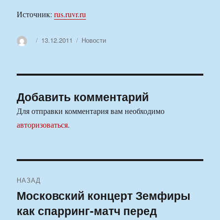
Источник:
rus.ruvr.ru
Автор
Опубликовано
Рубрики
13.12.2011
Новости
Добавить комментарий
Для отправки комментария вам необходимо
авторизоваться
.
Навигация
НАЗАД
по
Московский концерт Земфиры
Предыдущая
как спарринг-матч перед
запись:
записям