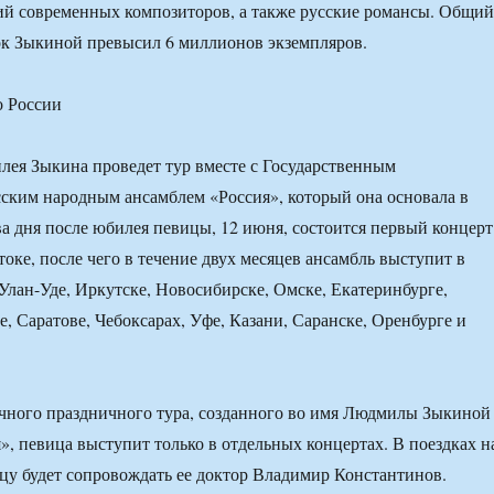
ий современных композиторов, а также русские романсы. Общий
ок Зыкиной превысил 6 миллионов экземпляров.
 России
илея Зыкина проведет тур вместе с Государственным
ским народным ансамблем «Россия», который она основала в
два дня после юбилея певицы, 12 июня, состоится первый концерт
оке, после чего в течение двух месяцев ансамбль выступит в
 Улан-Уде, Иркутске, Новосибирске, Омске, Екатеринбурге,
е, Саратове, Чебоксарах, Уфе, Казани, Саранске, Оренбурге и
чного праздничного тура, созданного во имя Людмилы Зыкиной
», певица выступит только в отдельных концертах. В поездках н
цу будет сопровождать ее доктор Владимир Константинов.