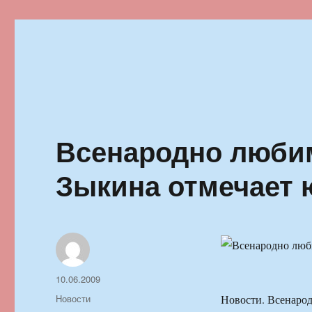
Ильменский фестиваль автор
Всенародно люби
Зыкина отмечает
Автор
Опубликовано
10.06.2009
Рубрики
Новости
Новости. Всенаро