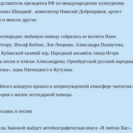
едставитель президента РФ по международному культурному
ихаил Швыдкой , композитор Николай Добронравов, артист
 и многие другие.
всенародно любимую певицу собрались ее коллеги Нани
Ротару, Иосиф Кобзон, Лев Лещенко, Александра Пахмутова,
Кубанский казачий хор, Народный ансамбль танца Игоря
ь песни и пляски Александрова, Оренбургский русский народн
езка», хоры Пятницкого и Кутузова.
йного концерта прошло в непринужденной атмосфере чаепития 
оров о жизни легендарной певицы.
исьмах и песнях
лы Зыкиной выйдет автобиографическая книга «Я люблю Вас»,