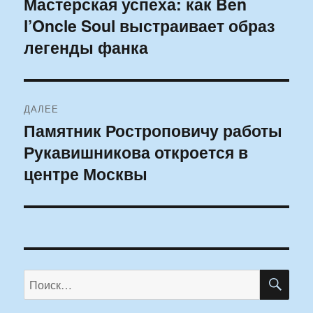
Мастерская успеха: как Ben
Предыдущая
l’Oncle Soul выстраивает образ
запись:
записям
легенды фанка
ДАЛЕЕ
Памятник Ростроповичу работы
Следующая
Рукавишникова откроется в
запись:
центре Москвы
ПО
Искать: