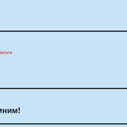
ваться
.
мним!