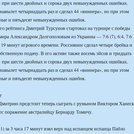
» при шести двойных и сорока двух невынужденных ошибках.
навылет четырнадцать раз и сделал 44 «виннера», но при этом
йные и пятьдесят невынужденных ошибок.
го рейтинга Дмитрий Турсунов стартовал на турнире с победы
 мира Александром Долгополовым из Украины — 7:6 (7), 6:4, 7:6
са 19 минут игрового времени. Россиянин сделал четыре брейка и
бственную подачу. В его активе также восемь эйсов и тридцать
» при шести двойных и сорока двух невынужденных ошибках.
навылет четырнадцать раз и сделал 44 «виннера», но при этом
йные и пятьдесят невынужденных ошибок.
г
Дмитрию предстоит теперь сыграть с румыном Виктором Ханеск
ес поражение австралийцу Бернарду Томичу.
 за 3 часа 17 минут взял верх над испанцем испанца Пабло