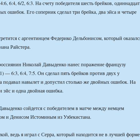
:6, 6:4, 6/2, 6:3. На счету победителя шесть брейков, одиннадцат
ых ошибок. Его соперник сделал три брейка, два эйса и четыре
етится с аргентинцем Федерико Дельбонисом, который оказалс
ана Райстера.
 россиянин Николай Давыденко нанес поражение французу
) — 6:3, 6:4, 7:5. Он сделал пять брейков против двух у
за подавал навылет и допустил столько же двойных ошибок. На
н эйс и одна двойная ошибка.
Давыденко сойдется с победителем в матче между немцем
м и Денисом Истоминым из Узбекистана.
кой, ведь я играл с Серра, который находится не в лучшей форме