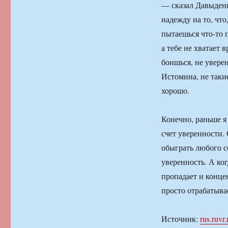
— сказал Давыденк
надежду на то, что
пытаешься что-то 
а тебе не хватает 
боишься, не увере
Истомина, не такие
хорошо.
Конечно, раньше я
счет уверенности. 
обыграть любого с
уверенность. А ко
пропадает и концен
просто отрабатыва
Источник:
rus.ruvr.