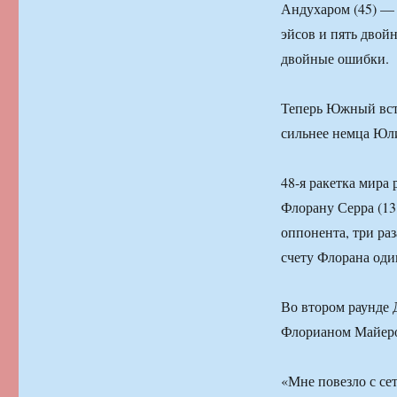
Андухаром (45) — 4
эйсов и пять двойн
двойные ошибки.
Теперь Южный встр
сильнее немца Юли
48-я ракетка мира
Флорану Серра (131
оппонента, три ра
счету Флорана оди
Во втором раунде 
Флорианом Майеро
«Мне повезло с сет