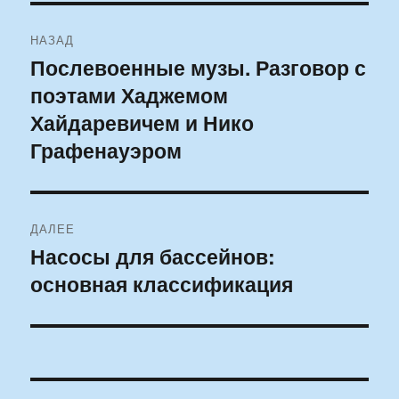
Навигация
НАЗАД
по
Послевоенные музы. Разговор с
Предыдущая
поэтами Хаджемом
запись:
записям
Хайдаревичем и Нико
Графенауэром
ДАЛЕЕ
Насосы для бассейнов:
Следующая
основная классификация
запись: