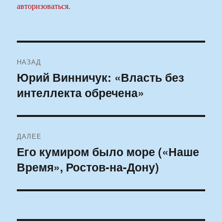
авторизоваться
.
Навигация
НАЗАД
по
Юрий Винничук: «Власть без
Предыдущая
интеллекта обречена»
запись:
записям
ДАЛЕЕ
Его кумиром было море («Наше
Следующая
Время», Ростов-на-Дону)
запись: