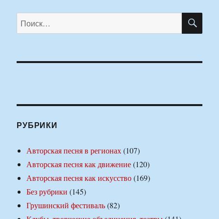
ПО
Искать:
РУБРИКИ
Авторская песня в регионах
(107)
Авторская песня как движение
(120)
Авторская песня как искусство
(169)
Без рубрики
(145)
Грушинский фестиваль
(82)
Клубы, творческие объединения, театры
(141)