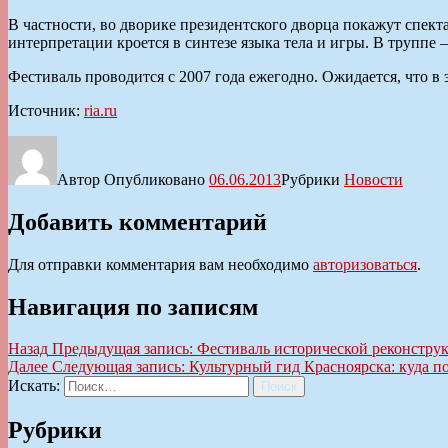
В частности, во дворике президентского дворца покажут спект
интерпретации кроется в синтезе языка тела и игры. В труппе 
Фестиваль проводится с 2007 года ежегодно. Ожидается, что в 
Источник:
ria.ru
Автор
Опубликовано
06.06.2013
Рубрики
Новости
Добавить комментарий
Для отправки комментария вам необходимо
авторизоваться
.
Навигация по записям
Назад
Предыдущая запись:
Фестиваль исторической реконструк
Далее
Следующая запись:
Культурный гид Красноярска: куда п
Искать:
Поиск
Рубрики