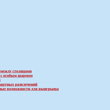
 между столицами
е с особым шармом
и
зартных развлечений
ичные возможности для выигрыша