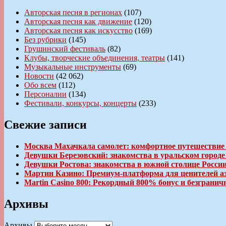
Авторская песня в регионах
(107)
Авторская песня как движение
(120)
Авторская песня как искусство
(169)
Без рубрики
(145)
Грушинский фестиваль
(82)
Клубы, творческие объединения, театры
(141)
Музыкальные инструменты
(69)
Новости
(42 062)
Обо всем
(112)
Персоналии
(134)
Фестивали, конкурсы, концерты
(233)
Свежие записи
Москва Махачкала самолет: комфортное путешествие
Девушки Березовский: знакомства в уральском город
Девушки Ростова: знакомства в южной столице Росси
Мартин Казино: Премиум-платформа для ценителей а
Martin Casino 800: Рекордный 800% бонус и безгран
Архивы
Архивы