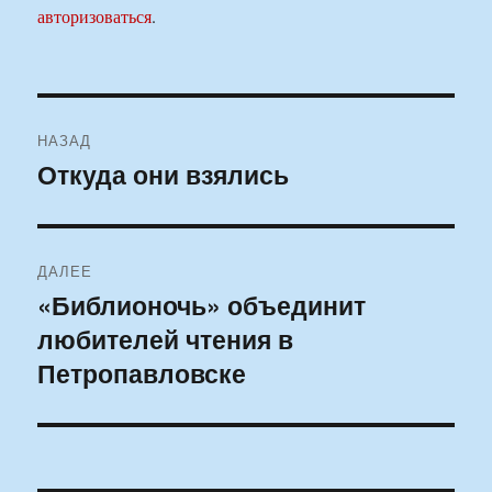
авторизоваться
.
Навигация
НАЗАД
по
Откуда они взялись
Предыдущая
запись:
записям
ДАЛЕЕ
«Библионочь» объединит
Следующая
любителей чтения в
запись:
Петропавловске