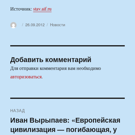
Источник:
stav.aif.ru
Автор
Опубликовано
Рубрики
26.09.2012
Новости
Добавить комментарий
Для отправки комментария вам необходимо
авторизоваться
.
Навигация
НАЗАД
по
Иван Вырыпаев: «Европейская
Предыдущая
цивилизация — погибающая, у
запись:
записям