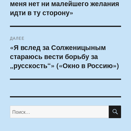
меня нет ни малейшего желания
идти в ту сторону»
ДАЛЕЕ
«Я вслед за Солженицыным
Следующая
стараюсь вести борьбу за
запись:
„русскость“» («Окно в Россию»)
ПО
Искать: