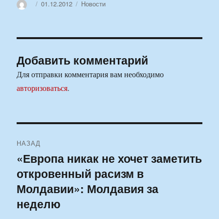
Автор
Опубликовано
Рубрики
01.12.2012
Новости
Добавить комментарий
Для отправки комментария вам необходимо
авторизоваться
.
Навигация
НАЗАД
по
«Европа никак не хочет заметить
Предыдущая
откровенный расизм в
запись:
записям
Молдавии»: Молдавия за
неделю