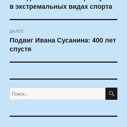
в экстремальных видах спорта
запись:
записям
ДАЛЕЕ
Подвиг Ивана Сусанина: 400 лет
Следующая
спустя
запись:
ПО
Искать: