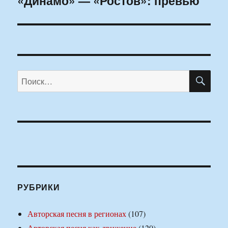
«Динамо» — «Ростов»: превью
ПО
Искать:
РУБРИКИ
Авторская песня в регионах
(107)
Авторская песня как движение
(120)