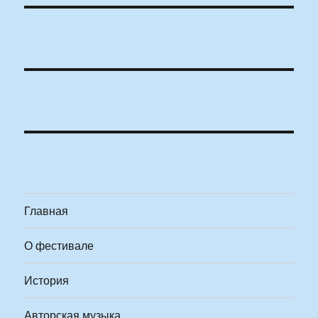
Главная
О фестивале
История
Авторская музыка