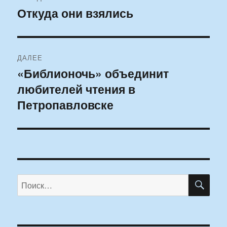
по
Откуда они взялись
Предыдущая
запись:
записям
ДАЛЕЕ
«Библионочь» объединит
Следующая
любителей чтения в
запись:
Петропавловске
ПО
Искать: