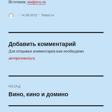
Источник:
uralpress.ru
Автор
Опубликовано
Рубрики
14.09.2012
Новости
Добавить комментарий
Для отправки комментария вам необходимо
авторизоваться
.
Навигация
НАЗАД
по
Вино, кино и домино
Предыдущая
запись:
записям