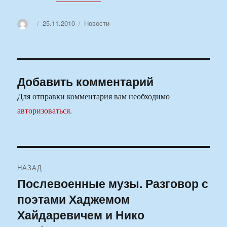
Автор
Опубликовано
Рубрики
25.11.2010
Новости
Добавить комментарий
Для отправки комментария вам необходимо
авторизоваться
.
Навигация
НАЗАД
по
Послевоенные музы. Разговор с
Предыдущая
поэтами Хаджемом
запись:
записям
Хайдаревичем и Нико