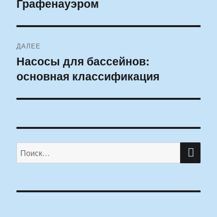
Графенауэром
ДАЛЕЕ
Насосы для бассейнов:
Следующая
основная классификация
запись:
ПО
Искать: