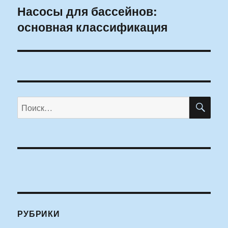
Насосы для бассейнов:
Следующая
основная классификация
запись:
ПО
Искать:
РУБРИКИ