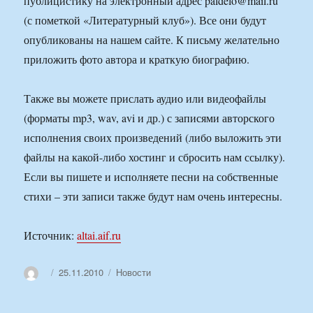
публицистику на электронный адрес paldelo@mail.ru
(с пометкой «Литературный клуб»). Все они будут
опубликованы на нашем сайте. К письму желательно
приложить фото автора и краткую биографию.
Также вы можете прислать аудио или видеофайлы
(форматы mp3, wav, avi и др.) с записями авторского
исполнения своих произведений (либо выложить эти
файлы на какой-либо хостинг и сбросить нам ссылку).
Если вы пишете и исполняете песни на собственные
стихи – эти записи также будут нам очень интересны.
Источник:
altai.aif.ru
Автор
Опубликовано
Рубрики
25.11.2010
Новости