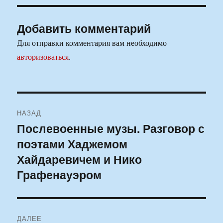
Добавить комментарий
Для отправки комментария вам необходимо
авторизоваться
.
Навигация
НАЗАД
по
Послевоенные музы. Разговор с
Предыдущая
поэтами Хаджемом
запись:
записям
Хайдаревичем и Нико
Графенауэром
ДАЛЕЕ