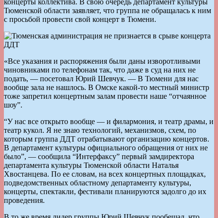
концерты коллектива. В свою очередь департамент культуры
Тюменской области заявляет, что группа не обращалась к ним
с просьбой провести свой концерт в Тюмени.
«Все указания и распоряжения были даны изворотливыми
чиновниками по телефонам так, что даже в суд на них не
подать, — посетовал Юрий Шевчук. — В Тюмени для нас
вообще зала не нашлось. В Омске какой-то местный министр
тоже запретил концертным залам провести наше “отчаянное
шоу”.
“У нас все открыто вообще — и филармония, и театр драмы, и
театр кукол. Я не знаю технологий, механизмов, схем, по
которым группа ДДТ отрабатывают организацию концертов.
В департамент культуры официального обращения от них не
было”, — сообщила “Интерфаксу” первый замдиректора
департамента культуры Тюменской области Наталья
Хвостанцева. По ее словам, на всех концертных площадках,
подведомственных областному департаменту культуры,
концерты, спектакли, фестивали планируются задолго до их
проведения.
В то же время лидер группы Юрий Шевчук пообещал, что