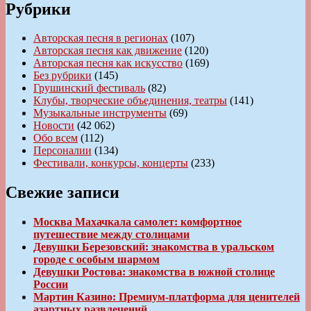
Рубрики
Авторская песня в регионах
(107)
Авторская песня как движение
(120)
Авторская песня как искусство
(169)
Без рубрики
(145)
Грушинский фестиваль
(82)
Клубы, творческие объединения, театры
(141)
Музыкальные инструменты
(69)
Новости
(42 062)
Обо всем
(112)
Персоналии
(134)
Фестивали, конкурсы, концерты
(233)
Свежие записи
Москва Махачкала самолет: комфортное
путешествие между столицами
Девушки Березовский: знакомства в уральском
городе с особым шармом
Девушки Ростова: знакомства в южной столице
России
Мартин Казино: Премиум-платформа для ценителей
азартных развлечений