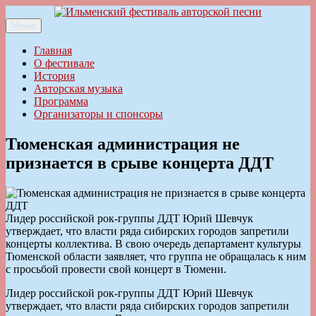
Перейти
к
Меню
Ильменский фестиваль авторской песни
содержимому
Главная
О фестивале
История
Авторская музыка
Программа
Организаторы и спонсоры
Тюменская администрация не
признается в срыве концерта ДДТ
Лидер российской рок-группы ДДТ Юрий Шевчук
утверждает, что власти ряда сибирских городов запретили
концерты коллектива. В свою очередь департамент культуры
Тюменской области заявляет, что группа не обращалась к ним
с просьбой провести свой концерт в Тюмени.
Лидер российской рок-группы ДДТ Юрий Шевчук
утверждает, что власти ряда сибирских городов запретили