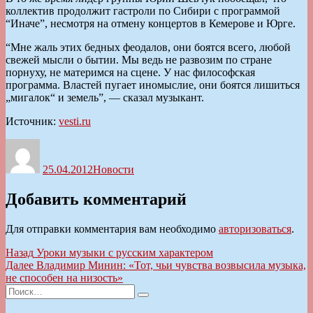
коллектив продолжит гастроли по Сибири с программой
“Иначе”, несмотря на отмену концертов в Кемерове и Юрге.
“Мне жаль этих бедных феодалов, они боятся всего, любой
свежей мысли о бытии. Мы ведь не развозим по стране
порнуху, не материмся на сцене. У нас философская
программа. Властей пугает иномыслие, они боятся лишиться
„мигалок“ и земель”, — сказал музыкант.
Источник:
vesti.ru
Автор
Опубликовано
Рубрики
25.04.2012
Новости
Добавить комментарий
Для отправки комментария вам необходимо
авторизоваться
.
Навигация
Предыдущая
Назад
Уроки музыки с русским характером
запись:
Следующая
Далее
Владимир Минин: «Тот, чьи чувства возвысила музыка,
по
запись:
не способен на низость»
записям
Искать:
Поиск