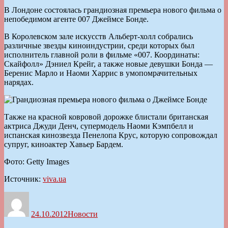
В Лондоне состоялась грандиозная премьера нового фильма о
непобедимом агенте 007 Джеймсе Бонде.
В Королевском зале искусств Альберт-холл собрались
различные звезды киноиндустрии, среди которых был
исполнитель главной роли в фильме «007. Координаты:
Скайфолл» Дэниел Крейг, а также новые девушки Бонда —
Беренис Марло и Наоми Харрис в умопомрачительных
нарядах.
Также на красной ковровой дорожке блистали британская
актриса Джуди Денч, супермодель Наоми Кэмпбелл и
испанская кинозвезда Пенелопа Крус, которую сопровождал
супруг, киноактер Хавьер Бардем.
Фото: Getty Images
Источник:
viva.ua
Автор
Опубликовано
Рубрики
24.10.2012
Новости