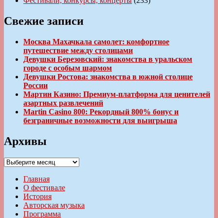
Фестивали, конкурсы, концерты
(233)
Свежие записи
Москва Махачкала самолет: комфортное
путешествие между столицами
Девушки Березовский: знакомства в уральском
городе с особым шармом
Девушки Ростова: знакомства в южной столице
России
Мартин Казино: Премиум-платформа для ценителей
азартных развлечений
Martin Casino 800: Рекордный 800% бонус и
безграничные возможности для выигрыша
Архивы
Архивы
Главная
О фестивале
История
Авторская музыка
Программа