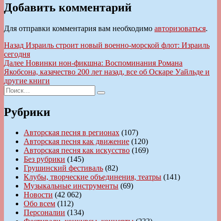
Добавить комментарий
Для отправки комментария вам необходимо
авторизоваться
.
Навигация
Предыдущая
Назад
Израиль строит новый военно-морской флот: Израиль
запись:
сегодня
по
Следующая
Далее
Новинки нон-фикшна: Воспоминания Романа
записям
запись:
Якобсона, казачество 200 лет назад, все об Оскаре Уайльде и
другие книги
Искать:
Поиск
Рубрики
Авторская песня в регионах
(107)
Авторская песня как движение
(120)
Авторская песня как искусство
(169)
Без рубрики
(145)
Грушинский фестиваль
(82)
Клубы, творческие объединения, театры
(141)
Музыкальные инструменты
(69)
Новости
(42 062)
Обо всем
(112)
Персоналии
(134)