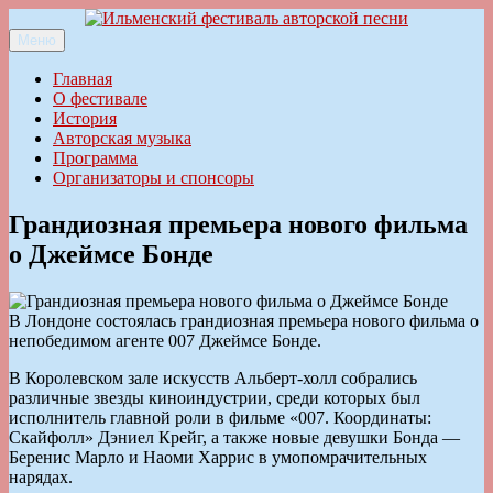
Перейти
к
Меню
Ильменский фестиваль авторской песни
содержимому
Главная
О фестивале
История
Авторская музыка
Программа
Организаторы и спонсоры
Грандиозная премьера нового фильма
о Джеймсе Бонде
В Лондоне состоялась грандиозная премьера нового фильма о
непобедимом агенте 007 Джеймсе Бонде.
В Королевском зале искусств Альберт-холл собрались
различные звезды киноиндустрии, среди которых был
исполнитель главной роли в фильме «007. Координаты:
Скайфолл» Дэниел Крейг, а также новые девушки Бонда —
Беренис Марло и Наоми Харрис в умопомрачительных
нарядах.