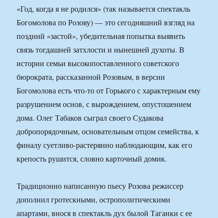
«Год, когда я не родился» (так называется спектакль
Богомолова по Розову) — это сегодняшний взгляд на
поздний «застой», убедительная попытка выявить
связь тогдашней затхлости и нынешней духоты. В
истории семьи высокопоставленного советского
бюрократа, рассказанной Розовым, в версии
Богомолова есть что-то от Горького с характерным ему
разрушением основ, с вырождением, опустошением
дома. Олег Табаков сыграл своего Судакова
добропорядочным, основательным отцом семейства, к
финалу суетливо-растерянно наблюдающим, как его
крепость рушится, словно карточный домик.
Традиционно написанную пьесу Розова режиссер
дополнил гротескными, острополитическими
апартами, внося в спектакль дух былой Таганки с ее