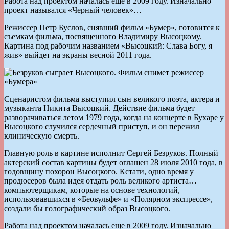
Работа над проектом началась еще в 2009 году. Изначально
проект назывался «Черный человек»…
Режиссер Петр Буслов, снявший фильм «Бумер», готовится к
съемкам фильма, посвященного Владимиру Высоцкому.
Картина под рабочим названием «Высоцкий: Слава Богу, я
жив» выйдет на экраны весной 2011 года.
Сценаристом фильма выступил сын великого поэта, актера и
музыканта Никита Высоцкий. Действие фильма будет
разворачиваться летом 1979 года, когда на концерте в Бухаре у
Высоцкого случился сердечный приступ, и он пережил
клиническую смерть.
Главную роль в картине исполнит Сергей Безруков. Полный
актерский состав картины будет оглашен 28 июля 2010 года, в
годовщину похорон Высоцкого. Кстати, одно время у
продюсеров была идея отдать роль великого артиста…
компьютерщикам, которые на основе технологий,
использовавшихся в «Беовульфе» и «Полярном экспрессе»,
создали бы голографический образ Высоцкого.
Работа над проектом началась еще в 2009 году. Изначально