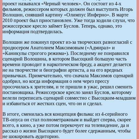
проект назывался «Черный человек». Он состоит из 4-х
фильмов, режиссером которых должен был выступить Игорь
Волошин, снявший картину «Олимпус Инферно». В марте
2010 проект был приостановлен. Уже тогда ходили слухи, что
режиссерское кресло займет Буслов. Теперь, однако, это
информация подтвердилась.
Волошин же покинул проект из-за творческих разногласий с
продюсером Анатолием Максимовым («Адмирал» и
«Каникулы строгого режима»). Последнему не понравился
сценарий Волошина, в котором Высоцкий большую часть
времени проводит в наркотическом бреду, а акцент делается
не на творчестве и биографии артиста, а на его вредных
привычках. Примечательно, что сначала Максимов сценарий
одобрил, но когда информация о нем через прессу
просочилась к зрителям, и те пришли в ужас, решил сменить
постановщика. Режиссерское кресло занял Буслов, которому
велели переписать сценарий совместно с Высоцким-младшим
и избавиться от жестких сцен, что он и сделал.
В итоге, сменилась вся концепция фильма: из 4-серийного
ТВ-опуса он стал полнометражным и выйдет сперва, скорее
всего, в кино, а уже потом перекочует на телевидение, да и
рассказ о жизни Высоцкого будет более сдержанным, чтобы
не шокировать аудиторию.