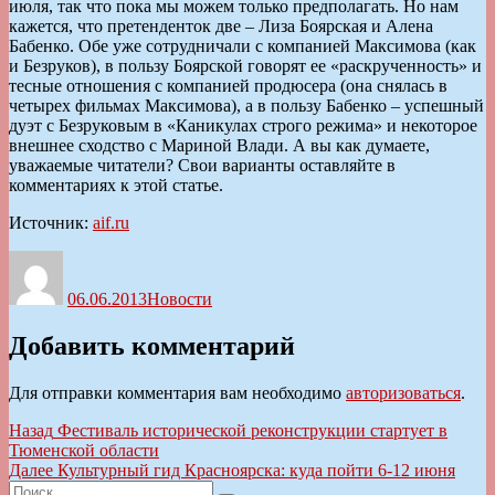
июля, так что пока мы можем только предполагать. Но нам
кажется, что претенденток две – Лиза Боярская и Алена
Бабенко. Обе уже сотрудничали с компанией Максимова (как
и Безруков), в пользу Боярской говорят ее «раскрученность» и
тесные отношения с компанией продюсера (она снялась в
четырех фильмах Максимова), а в пользу Бабенко – успешный
дуэт с Безруковым в «Каникулах строго режима» и некоторое
внешнее сходство с Мариной Влади. А вы как думаете,
уважаемые читатели? Свои варианты оставляйте в
комментариях к этой статье.
Источник:
aif.ru
Автор
Опубликовано
Рубрики
06.06.2013
Новости
Добавить комментарий
Для отправки комментария вам необходимо
авторизоваться
.
Навигация
Предыдущая
Назад
Фестиваль исторической реконструкции стартует в
запись:
Тюменской области
по
Следующая
Далее
Культурный гид Красноярска: куда пойти 6-12 июня
записям
Искать:
запись: