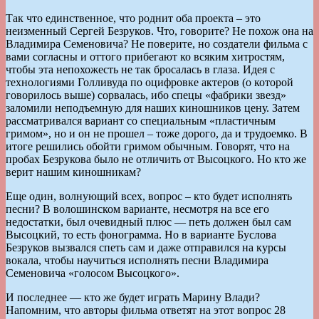
Так что единственное, что роднит оба проекта – это
неизменный Сергей Безруков. Что, говорите? Не похож она на
Владимира Семеновича? Не поверите, но создатели фильма с
вами согласны и оттого прибегают ко всяким хитростям,
чтобы эта непохожесть не так бросалась в глаза. Идея с
технологиями Голливуда по оцифровке актеров (о которой
говорилось выше) сорвалась, ибо спецы «фабрики звезд»
заломили неподъемную для наших киношников цену. Затем
рассматривался вариант со специальным «пластичным
гримом», но и он не прошел – тоже дорого, да и трудоемко. В
итоге решились обойти гримом обычным. Говорят, что на
пробах Безрукова было не отличить от Высоцкого. Но кто же
верит нашим киношникам?
Еще один, волнующий всех, вопрос – кто будет исполнять
песни? В волошинском варианте, несмотря на все его
недостатки, был очевидный плюс — петь должен был сам
Высоцкий, то есть фонограмма. Но в варианте Буслова
Безруков вызвался спеть сам и даже отправился на курсы
вокала, чтобы научиться исполнять песни Владимира
Семеновича «голосом Высоцкого».
И последнее — кто же будет играть Марину Влади?
Напомним, что авторы фильма ответят на этот вопрос 28