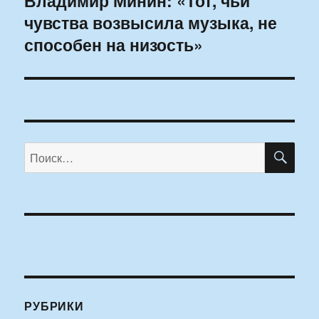
Владимир Минин: «Тот, чьи
чувства возвысила музыка, не
запись:
способен на низость»
ПО
Искать:
РУБРИКИ