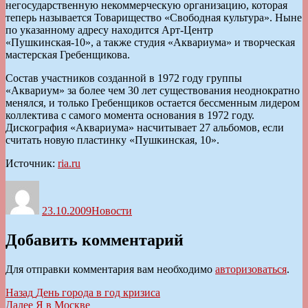
негосударственную некоммерческую организацию, которая
теперь называется Товарищество «Свободная культура». Ныне
по указанному адресу находится Арт-Центр
«Пушкинская-10», а также студия «Аквариума» и творческая
мастерская Гребенщикова.
Состав участников созданной в 1972 году группы
«Аквариум» за более чем 30 лет существования неоднократно
менялся, и только Гребенщиков остается бессменным лидером
коллектива с самого момента основания в 1972 году.
Дискография «Аквариума» насчитывает 27 альбомов, если
считать новую пластинку «Пушкинская, 10».
Источник:
ria.ru
Автор
Опубликовано
Рубрики
23.10.2009
Новости
Добавить комментарий
Для отправки комментария вам необходимо
авторизоваться
.
Навигация
Предыдущая
Назад
День города в год кризиса
запись:
Следующая
Далее
Я в Москве