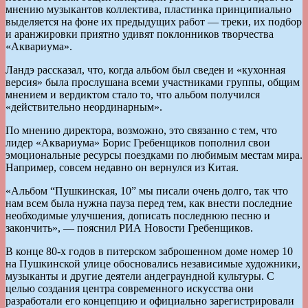
мнению музыкантов коллектива, пластинка принципиально
выделяется на фоне их предыдущих работ — треки, их подбор
и аранжировки приятно удивят поклонников творчества
«Аквариума».
Ландэ рассказал, что, когда альбом был сведен и «кухонная
версия» была прослушана всеми участниками группы, общим
мнением и вердиктом стало то, что альбом получился
«действительно неординарным».
По мнению директора, возможно, это связанно с тем, что
лидер «Аквариума» Борис Гребенщиков пополнил свои
эмоциональные ресурсы поездками по любимым местам мира.
Например, совсем недавно он вернулся из Китая.
«Альбом “Пушкинская, 10” мы писали очень долго, так что
нам всем была нужна пауза перед тем, как внести последние
необходимые улучшения, дописать последнюю песню и
закончить», — пояснил РИА Новости Гребенщиков.
В конце 80-х годов в питерском заброшенном доме номер 10
на Пушкинской улице обосновались независимые художники,
музыканты и другие деятели андеграундной культуры. С
целью создания центра современного искусства они
разработали его концепцию и официально зарегистрировали