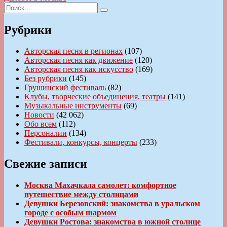
по
Искать:
запись:
Поиск
записям
Рубрики
Авторская песня в регионах
(107)
Авторская песня как движение
(120)
Авторская песня как искусство
(169)
Без рубрики
(145)
Грушинский фестиваль
(82)
Клубы, творческие объединения, театры
(141)
Музыкальные инструменты
(69)
Новости
(42 062)
Обо всем
(112)
Персоналии
(134)
Фестивали, конкурсы, концерты
(233)
Свежие записи
Москва Махачкала самолет: комфортное
путешествие между столицами
Девушки Березовский: знакомства в уральском
городе с особым шармом
Девушки Ростова: знакомства в южной столице