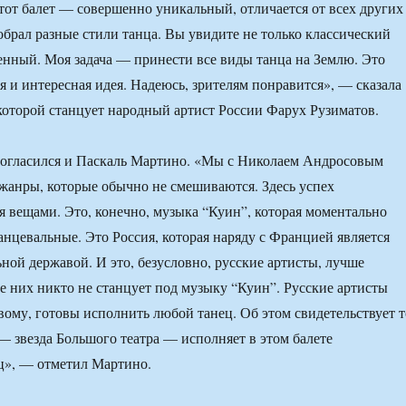
этот балет — совершенно уникальный, отличается от всех других
обрал разные стили танца. Вы увидите не только классический
менный. Моя задача — принести все виды танца на Землю. Это
я и интересная идея. Надеюсь, зрителям понравится», — сказала
с которой станцует народный артист России Фарух Рузиматов.
огласился и Паскаль Мартино. «Мы с Николаем Андросовым
анры, которые обычно не смешиваются. Здесь успех
я вещами. Это, конечно, музыка “Куин”, которая моментально
анцевальные. Это Россия, которая наряду с Францией является
ной державой. И это, безусловно, русские артисты, лучше
е них никто не станцует под музыку “Куин”. Русские артисты
вому, готовы исполнить любой танец. Об этом свидетельствует т
 звезда Большого театра — исполняет в этом балете
ц», — отметил Мартино.