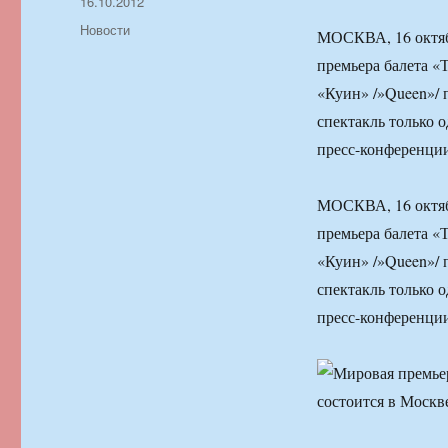
Автор
Опубликовано
16.10.2012
Рубрики
Новости
МОСКВА, 16 октяб
премьера балета «
«Куин» /»Queen»/ 
спектакль только 
пресс-конференции
МОСКВА, 16 октяб
премьера балета «
«Куин» /»Queen»/ 
спектакль только 
пресс-конференции