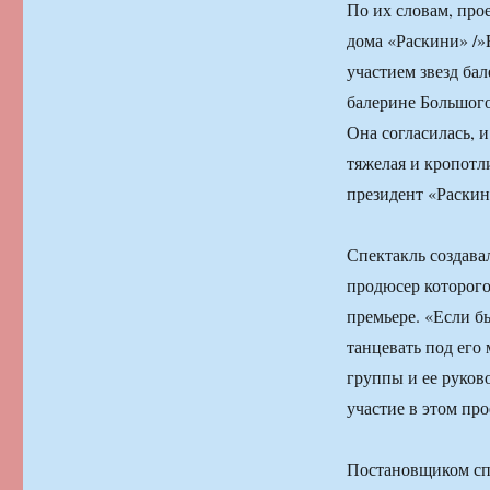
По их словам, про
дома «Раскини» /»
участием звезд ба
балерине Большого
Она согласилась, 
тяжелая и кропотли
президент «Раскин
Спектакль создава
продюсер которого
премьере. «Если б
танцевать под его 
группы и ее руково
участие в этом пр
Постановщиком спе