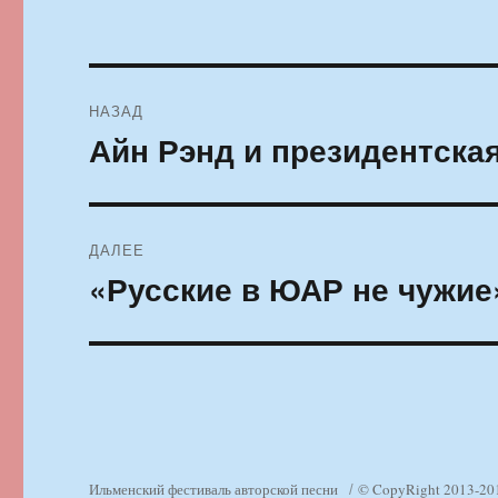
Навигация
НАЗАД
по
Айн Рэнд и президентска
Предыдущая
запись:
записям
ДАЛЕЕ
«Русские в ЮАР не чужие
Следующая
запись:
Ильменский фестиваль авторской песни
© CopyRight 2013-20