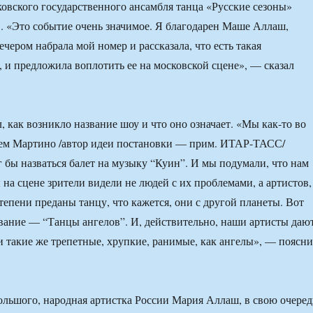
овского государственного ансамбля танца «Русские сезоны»
 «Это событие очень значимое. Я благодарен Маше Аллаш,
чером набрала мой номер и рассказала, что есть такая
, и предложила воплотить ее на московской сцене», — сказал
, как возникло название шоу и что оно означает. «Мы как-то во
ем Мартино /автор идеи постановки — прим. ИТАР-ТАСС/
г бы назваться балет на музыку “Куин”. И мы подумали, что нам
 на сцене зрители видели не людей с их проблемами, а артистов,
тепени преданы танцу, что кажется, они с другой планеты. Вот
звание — “Танцы ангелов”. И, действительно, наши артисты даю
 такие же трепетные, хрупкие, ранимые, как ангелы», — поясн
льшого, народная артистка России Мария Аллаш, в свою очеред