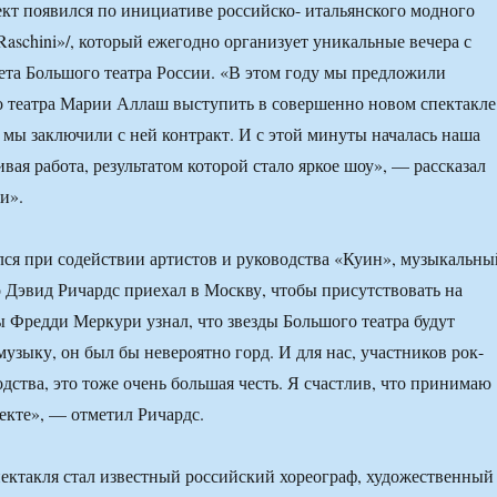
ект появился по инициативе российско- итальянского модного
Raschini»/, который ежегодно организует уникальные вечера с
лета Большого театра России. «В этом году мы предложили
 театра Марии Аллаш выступить в совершенно новом спектакле
и мы заключили с ней контракт. И с этой минуты началась наша
вая работа, результатом которой стало яркое шоу», — рассказал
и».
лся при содействии артистов и руководства «Куин», музыкальны
 Дэвид Ричардс приехал в Москву, чтобы присутствовать на
ы Фредди Меркури узнал, что звезды Большого театра будут
музыку, он был бы невероятно горд. И для нас, участников рок-
дства, это тоже очень большая честь. Я счастлив, что принимаю
оекте», — отметил Ричардс.
ктакля стал известный российский хореограф, художественный