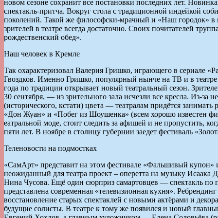
новом сезоне сохранит все постановки последних лет. Новинка
спектакль-притча. Вокруг стола с традиционной индейкой соб
поколений. Такой же философски-мрачный и «Наш городок» в 
зрителей в театре всегда достаточно. Своих почитателей трупп
рождественский обед».
Наш человек в Кремле
Так охарактеризовал Валерия Гришко, играющего в сериале «Р
Гвоздков. Именно Гришко, популярный нынче на ТВ и в театре 
года по традиции открывает новый театральный сезон. Зрителе
30 сентября, — из зрительного зала исчезли все кресла. Из-з
(исторического, кстати) цвета — театралам придётся занимать
«Дон Жуан» и «Побег из Шоушенка» (всем хорошо известен фил
еатральной моде, стоит следить за афишей и не пропустить, к
пяти лет. В ноябре в столицу губернии заедет фестиваль «Зо
Теленовости на подмостках
«СамАрт» представит на этом фестивале «Фальшивый купон» и 
неожиданный для театра проект – оперетта на музыку Исаака 
Нина Чусова. Ещё один сюрприз самартовцев — спектакль по пь
представлена современная «телевизионная кухня». Ребрендинг 
восстановление старых спектаклей с новыми актёрами и декорац
будущие солисты. В театре к тому же появился и новый главн
Евгений Хохлов, а главным художником — Елена Соловьёва (ра