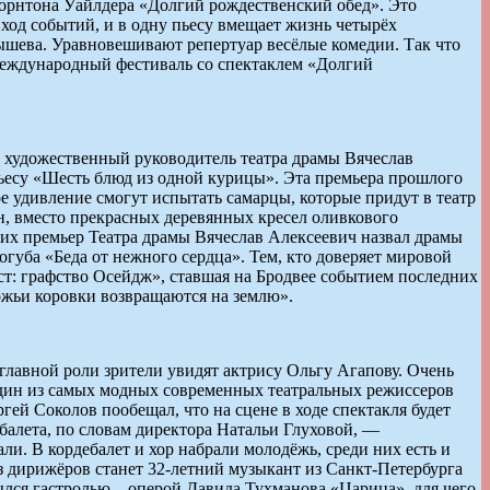
 Торнтона Уайлдера «Долгий рождественский обед». Это
ход событий, и в одну пьесу вмещает жизнь четырёх
ышева. Уравновешивают репертуар весёлые комедии. Так что
а международный фестиваль со спектаклем «Долгий
, художественный руководитель театра драмы Вячеслав
пьесу «Шесть блюд из одной курицы». Эта премьера прошлого
е удивление смогут испытать самарцы, которые придут в театр
он, вместо прекрасных деревянных кресел оливкового
йших премьер Театра драмы Вячеслав Алексеевич назвал драмы
губа «Беда от нежного сердца». Тем, кто доверяет мировой
уст: графство Осейдж», ставшая на Бродвее событием последних
ожьи коровки возвращаются на землю».
лавной роли зрители увидят актрису Ольгу Агапову. Очень
 один из самых модных современных театральных режиссеров
ей Соколов пообещал, что на сцене в ходе спектакля будет
 балета, по словам директора Натальи Глуховой, —
ли. В кордебалет и хор набрали молодёжь, среди них есть и
 дирижёров станет 32-летний музыкант из Санкт-Петербурга
ылся гастролью – оперой Давида Тухманова «Царица», для чего