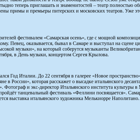
ыдно теперь приглашать и знаменитостей – театр полностью обно
шены примы и премьеры питерских и московских театров. Уже 
зрителей фестивалем «Самарская осень», где с мощной компози
у. Певец, оказывается, бывал в Самаре и выступал на сцене ци
сокой музыки», на который соберутся музыканты Великобритани
ктября, в День музыки, концертом Сергея Крылова.
ался Год Италии. До 22 сентября в галерее «Новое пространство
е в России», которая расскажет о высадке итальянского десант
». Фотограф и экс-директор Итальянского института культуры в
 пройдёт танцевальный фестиваль «Феллини посвящается». Самар
ется выставка итальянского художника Мелькиорре Наполитано.