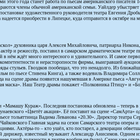
ми этого года станет работа по пьесам американского писателя
ираются члены обычной американской семьи. Уайлдер убыстряет 
постановке художественного руководителя театра Евгения Дроб
а наде­ется приобрести в Липецке, куда отправится в октябре н
аскол» духовника царя Алексея Михайловича, патриарха Никона
актёр и режиссёр, поставил в самарском драматическом театре 
й в нём ждёт много интересного и удивительного. И самое перво
а некомпетентности и нерасторопности фирмы, выигравшей аукци
 ряды стульев. Гвоздков пообещал, что это ненадолго. Из ближа
ьм по пьесе Стивена Кинга), а также водевиль Владимира Солло
огда на сцене драмы появится нашумевшая в Америке пьеса «Авг
лотая маска». Наш Театр драмы покажет «Полковника Птицу» и «Б
«Мамашу Кураж». Последняя постановка обновлена – теперь в г
Дунаевского «Цветёт акация». Её поставит на сцене «СамАрта»
есе тольяттинца Вадима Леванова «20.30». Директор театра Серг
Чайковского Главная задача на сезон Самарского театра оперы и
иями. Актёры-то – кто ушёл, кто постарел, а декорации обветша
ый дирижер, известный музыкант Александр Анисимов. Одним из
нее такой должности в театре вообще не было). Сезон уже откр