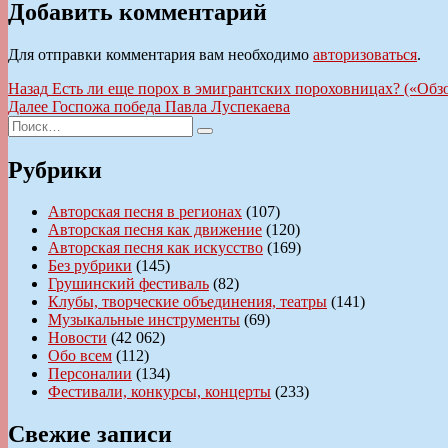
Добавить комментарий
Для отправки комментария вам необходимо
авторизоваться
.
Навигация
Предыдущая
Назад
Есть ли еще порох в эмигрантских пороховницах? («Обзо
запись:
Следующая
Далее
Госпожа победа Павла Луспекаева
по
Искать:
запись:
Поиск
записям
Рубрики
Авторская песня в регионах
(107)
Авторская песня как движение
(120)
Авторская песня как искусство
(169)
Без рубрики
(145)
Грушинский фестиваль
(82)
Клубы, творческие объединения, театры
(141)
Музыкальные инструменты
(69)
Новости
(42 062)
Обо всем
(112)
Персоналии
(134)
Фестивали, конкурсы, концерты
(233)
Свежие записи