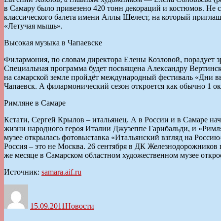
в Самару было привезено 420 тонн декораций и костюмов. Не ст
классического балета имени Аллы Шелест, на который пригла
«Летучая мышь».
Высокая музыка в Чапаевске
Филармония, по словам директора Елены Козловой, порадует 
Специальная программа будет посвящена Александру Вертинском
на самарской земле пройдёт международный фестиваль «Дни вы
Чапаевск. А филармонический сезон откроется как обы­чно 1 о
Римляне в Самаре
Кстати, Сергей Крылов – итальянец. А в России и в Самаре нач
жизни народного героя Италии Джузеппе Гарибальди, и «Римлян
музее открылась фотовыставка «Итальянский взгляд на Россию
Россия – это не Москва. 26 сентября в ДК Железнодорожников
же месяце в Самарском областном художественном музее откро
Источник:
samara.aif.ru
Автор
Опубликовано
Рубрики
15.09.2011
Новости