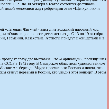
влён. С 21 по 30 октября в театре состоится фестиваль
этой зимой меломанов ждут ребрендинговые «Щелкунчик» и
цией «Легенды Жигулей» выступит волжский народный хор.
рка «Олимп» ровно шестьдесят лет назад. С 13 по 19 октября
и, Германии, Казахстана. Артисты приедут с концертами и в
» проходят сразу две выставки. Это «Гарибальди», посвящённая
а в СССР в 1942 году. В Самарском областном художественном
 Москве Альберто ди Мауро проехал всю Россию и понял, что
цы станут первыми в России, кто увидит этот концерт. В этом