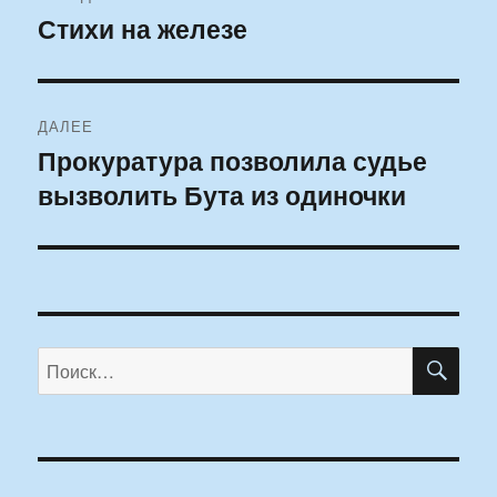
по
Стихи на железе
Предыдущая
запись:
записям
ДАЛЕЕ
Прокуратура позволила судье
Следующая
вызволить Бута из одиночки
запись:
ПО
Искать: