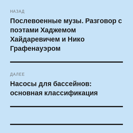
Навигация
НАЗАД
по
Послевоенные музы. Разговор с
Предыдущая
поэтами Хаджемом
запись:
записям
Хайдаревичем и Нико
Графенауэром
ДАЛЕЕ
Насосы для бассейнов:
Следующая
основная классификация
запись: