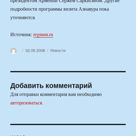
президентом Армении Сержем Саркисяном. Другие
подробности программы визита Азнавура пока
уточняются.
Источник:
regnum.ru
Автор
Опубликовано
Рубрики
02.06.2008
Новости
Добавить комментарий
Для отправки комментария вам необходимо
авторизоваться
.
Навигация