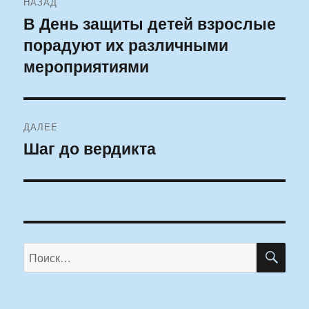
НАЗАД
по
В День защиты детей взрослые
Предыдущая
порадуют их различными
запись:
записям
мероприятиями
ДАЛЕЕ
Шаг до вердикта
Следующая
запись:
ПО
Искать: