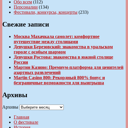
Обо всем
(112)
Персоналии
(134)
Фестивали, конкурсы, концерты
(233)
Свежие записи
Москва Махачкала самолет: комфортное
путешествие между столицами
Девушки Березовский: знакомства в уральском
городе с особым шармом
Девушки Ростова: знакомства в южной столице
России
Мартин Казино: Премиум-платформа для ценителей
азартных развлечений
Martin Casino 800: Рекордный 800% бонус и
безграничные возможности для выигрыша
Архивы
Архивы
Главная
О фестивале
История