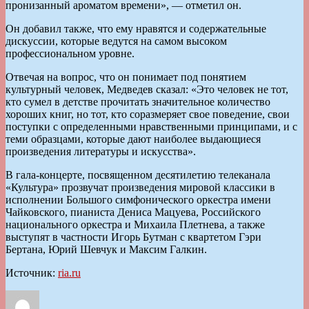
пронизанный ароматом времени», — отметил он.
Он добавил также, что ему нравятся и содержательные
дискуссии, которые ведутся на самом высоком
профессиональном уровне.
Отвечая на вопрос, что он понимает под понятием
культурный человек, Медведев сказал: «Это человек не тот,
кто сумел в детстве прочитать значительное количество
хороших книг, но тот, кто соразмеряет свое поведение, свои
поступки с определенными нравственными принципами, и с
теми образцами, которые дают наиболее выдающиеся
произведения литературы и искусства».
В гала-концерте, посвященном десятилетию телеканала
«Культура» прозвучат произведения мировой классики в
исполнении Большого симфонического оркестра имени
Чайковского, пианиста Дениса Мацуева, Российского
национального оркестра и Михаила Плетнева, а также
выступят в частности Игорь Бутман с квартетом Гэри
Бертана, Юрий Шевчук и Максим Галкин.
Источник:
ria.ru
Автор
Опубликовано
Рубрики