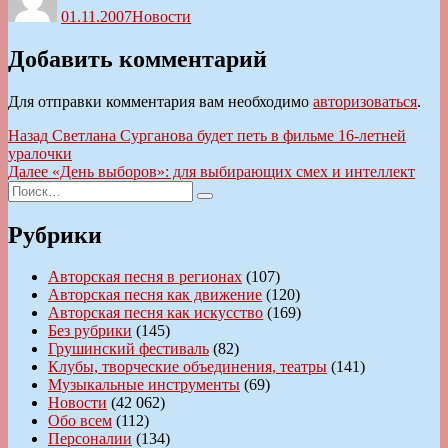
01.11.2007
Новости
Добавить комментарий
Для отправки комментария вам необходимо
авторизоваться
.
Навигация
Предыдущая
Назад
Светлана Сурганова будет петь в фильме 16-летней
запись:
уралочки
по
Следующая
Далее
«День выборов»: для выбирающих смех и интеллект
записям
Искать:
запись:
Поиск
Рубрики
Авторская песня в регионах
(107)
Авторская песня как движение
(120)
Авторская песня как искусство
(169)
Без рубрики
(145)
Грушинский фестиваль
(82)
Клубы, творческие объединения, театры
(141)
Музыкальные инструменты
(69)
Новости
(42 062)
Обо всем
(112)
Персоналии
(134)