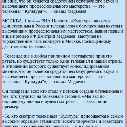
мнение, что он является средоточием безупречного вкуса и
высочайшего профессионального мастерства, — это
телеканал “Культура”», — сказал Медведев.
МОСКВА, 1 ноя — РИА Новости. «Культура» является
единственным в России телеканалом с безупречным вкусом и
высочайшим профессиональным мастерством, заявил первый
вице-премьер РФ Дмитрий Медведев, выступая на
торжественном гала-концерте в Москве, посвященному
десятилетию телеканала.
«Телевидение в любом приличном государстве принято
ругать, но существует только один телеканал в нашей стране,
в отношении которого существует консолидированное
мнение, что он является средоточием безупречного вкуса и
высочайшего профессионального мастерства, — это
телеканал “Культура”», — сказал Медведев.
Он поздравил всех кто стоял у истоков создания телеканала и
тех, кто трудится на телеканале сегодня. «Мы вас по-
настоящему любим и будем смотреть», — сказал вице-
премьер.
«Те, кто смотрит телеканала “Культура” приобщается к самым
высоким образцам гуманистического творчества и советского
периода, и современного периода — и нашего, и