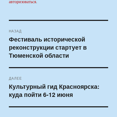
авторизоваться
.
Навигация
НАЗАД
по
Фестиваль исторической
Предыдущая
реконструкции стартует в
запись:
записям
Тюменской области
ДАЛЕЕ
Культурный гид Красноярска:
Следующая
куда пойти 6-12 июня
запись: